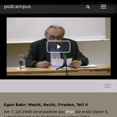
podcampus
Toggle
Toggle
navigation
navigat
Play
Video
Togg
navig
Egon Bahr: Macht, Recht, Frieden, Teil II
Am 7. Juli 2008 veranstaltete das
IFSH
die erste Dieter S.