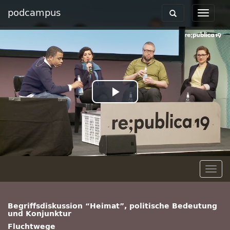
podcampus
Toggle
Toggle
navigation
navigat
Play
Video
Togg
navig
Begriffsdiskussion “Heimat”, politische Bedeutung
und Konjunktur
Fluchtwege