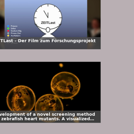
ITLast - Der Film zum Forschungsprojekt
velopment of a novel screening method
 zebrafish heart mutants. A visualized
periment