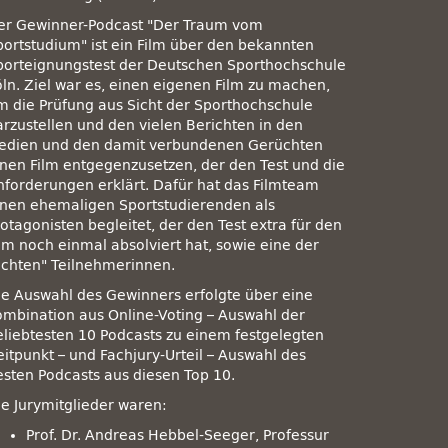
er Gewinner-Podcast
Der Traum vom
portstudium
ist ein Film über den bekannten
porteignungstest der Deutschen Sporthochschule
öln. Ziel war es, einen eigenen Film zu machen,
m die Prüfung aus Sicht der Sporthochschule
arzustellen und den vielen Berichten in den
edien und den damit verbundenen Gerüchten
inen Film entgegenzusetzen, der den Test und die
nforderungen erklärt. Dafür hat das Filmteam
inen ehemaligen Sportstudierenden als
otagonisten begleitet, der den Test extra für den
ilm noch einmal absolviert hat, sowie eine der
echten
Teilnehmerinnen.
ie Auswahl des Gewinners erfolgte über eine
ombination aus Online-Voting – Auswahl der
eliebtesten 10 Podcasts zu einem festgelegten
eitpunkt – und Fachjury-Urteil – Auswahl des
esten Podcasts aus diesen Top 10.
ie Jurymitglieder waren:
Prof. Dr. Andreas Hebbel-Seeger, Professur