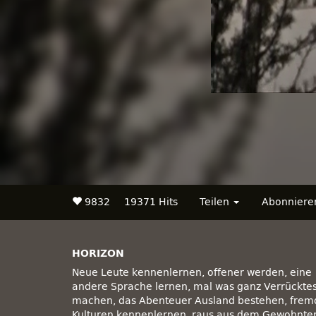
9832
19371 Hits
Teilen
Abonnier
HORIZON
Neue Leute kennenlernen, offener werden, eine
andere Sprache lernen, mal was ganz Verrückte
machen, das Abenteuer Ausland bestehen, frem
Kulturen kennenlernen, raus aus dem Gewohnte