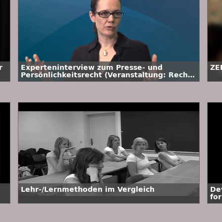
r
Experteninterview zum Presse- und
ZE
Persönlichkeitsrecht (Veranstaltung: Recht
der digitalen Medien)
Lehr-/Lernmethoden im Vergleich
De
for
ex