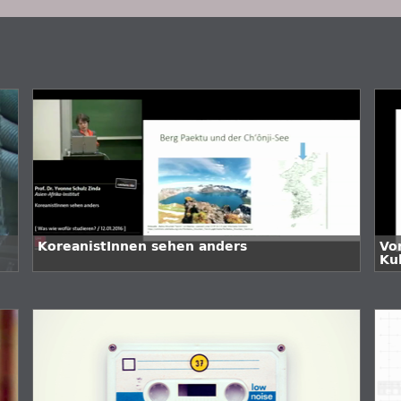
KoreanistInnen sehen anders
Vo
Ku
Tu