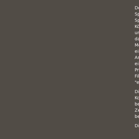
D
S
S
K
u
d
M
e
A
e
Pr
F
D
K
b
Z
b
D