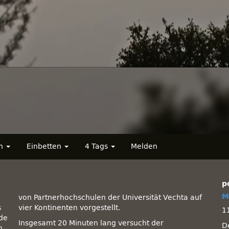
en
Einbetten
4 Tags
Melden
p
M
von Partnerhochschulen der Universität Vechta auf
s
vier Kontinenten vorgestellt.
1
de
Insgesamt 20 Minuten lang versucht der
D
n