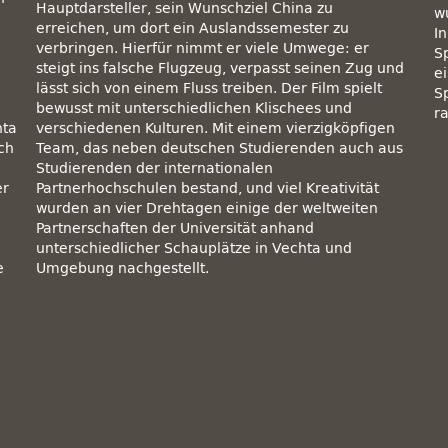
Hauptdarsteller, sein Wunschziel China zu
w
erreichen, um dort ein Auslandssemester zu
I
verbringen. Hierfür nimmt er viele Umwege: er
S
steigt ins falsche Flugzeug, verpasst seinen Zug und
e
lässt sich von einem Fluss treiben. Der Film spielt
Sp
bewusst mit unterschiedlichen Klischees und
r
hta
verschiedenen Kulturen. Mit einem vierzigköpfigen
ch
Team, das neben deutschen Studierenden auch aus
Studierenden der internationalen
er
Partnerhochschulen bestand, und viel Kreativität
n
wurden an vier Drehtagen einige der weltweiten
Partnerschaften der Universität anhand
unterschiedlicher Schauplätze in Vechta und
e
Umgebung nachgestellt.