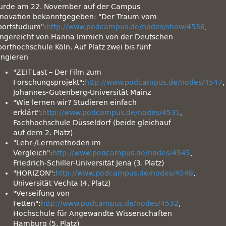
urde am 22. November auf der Campus
nnovation bekanntgegeben:
Der Traum vom
portstudium
:
http://www.podcampus.de/nodes/show/4536
,
ingereicht von Hanna Immich von der Deutschen
orthochschule Köln. Auf Platz zwei bis fünf
angieren
ZEITLast – Der Film zum
Forschungsprojekt
:
http://www.podcampus.de/nodes/4547
,
Johannes-Gutenberg-Universität Mainz
Wie lernen wir? Studieren einfach
erklärt
:
http://www.podcampus.de/nodes/4531
,
Fachhochschule Düsseldorf (beide gleichauf
auf dem 2. Platz)
Lehr-/Lernmethoden im
Vergleich
:
http://www.podcampus.de/nodes/4545
,
Friedrich-Schiller-Universität Jena (3. Platz)
HORIZON
:
http://www.podcampus.de/nodes/4548
,
Universität Vechta (4. Platz)
Verseifung von
Fetten
:
http://www.podcampus.de/nodes/4532
,
Hochschule für Angewandte Wissenschaften
Hamburg (5. Platz)