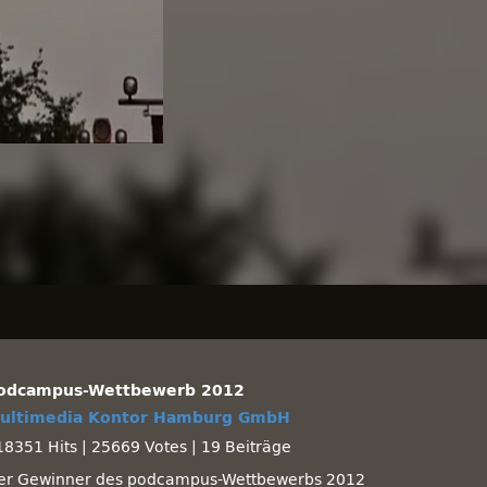
odcampus-Wettbewerb 2012
ultimedia Kontor Hamburg GmbH
18351 Hits
|
25669 Votes
|
19 Beiträge
er Gewinner des podcampus-Wettbewerbs 2012