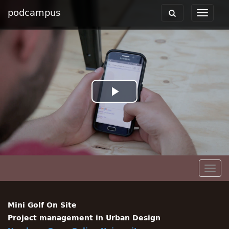
podcampus
Toggle
Toggle
navigation
navigat
Play
Video
Togg
navig
Mini Golf On Site
Project management in Urban Design