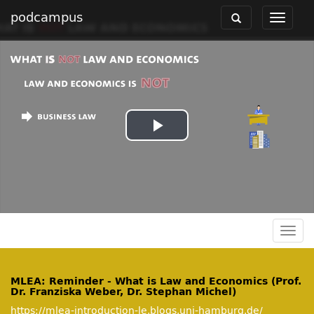
podcampus
Toggle
Toggle
navigation
navigat
Play
Video
Togg
navig
MLEA: Reminder - What is Law and Economics (Prof.
Dr. Franziska Weber, Dr. Stephan Michel)
https://mlea-introduction-le.blogs.uni-hamburg.de/