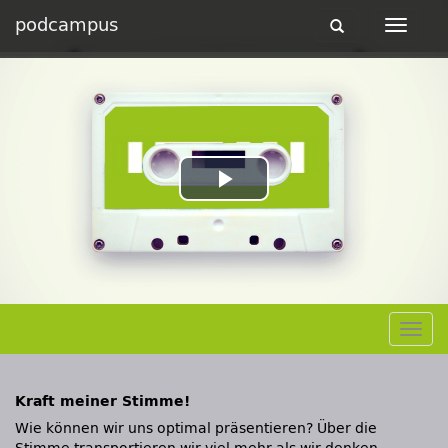
podcampus
Toggle
Toggle
navigation
navigat
Play
Video
Togg
navig
Kraft meiner Stimme!
Wie können wir uns optimal präsentieren? Über die