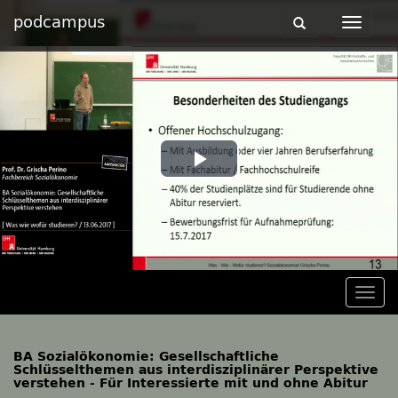
podcampus
Toggle
Toggle
navigation
navigat
Play
Video
Togg
navig
BA Sozialökonomie: Gesellschaftliche
Schlüsselthemen aus interdisziplinärer Perspektive
verstehen - Für Interessierte mit und ohne Abitur