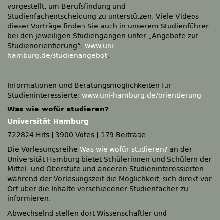
vorgestellt, um Berufsfindung und
Studienfachentscheidung zu unterstützen. Viele Videos
dieser Vorträge finden Sie auch in unserem Studienführer
bei den jeweiligen Studiengängen unter „Angebote zur
Studienorientierung“:
www.uni-
hamburg.de/studienangebot
.
Informationen und Beratungsmöglichkeiten für
Studieninteressierte:
www.uni-hamburg.de/orientierung
Was wie wofür studieren?
Universität Hamburg
722824 Hits
|
3900 Votes
|
179 Beiträge
Die Vorlesungsreihe
Was wie wofür studieren?
an der
Universität Hamburg bietet Schülerinnen und Schülern der
Mittel- und Oberstufe und anderen Studieninteressierten
während der Vorlesungszeit die Möglichkeit, sich direkt vor
Ort über die Inhalte verschiedener Studienfächer zu
informieren.
Abwechselnd stellen dort Wissenschaftler und