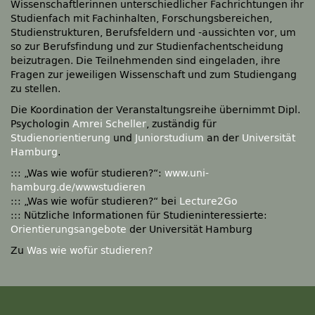
Wissenschaftlerinnen unterschiedlicher Fachrichtungen ihr
Studienfach mit Fachinhalten, Forschungsbereichen,
Studienstrukturen, Berufsfeldern und -aussichten vor, um
so zur Berufsfindung und zur Studienfachentscheidung
beizutragen. Die Teilnehmenden sind eingeladen, ihre
Fragen zur jeweiligen Wissenschaft und zum Studiengang
zu stellen.
Die Koordination der Veranstaltungsreihe übernimmt Dipl.
Psychologin
Amrei Scheller
, zuständig für
Studienorientierung
und
Juniorstudium
an der
Universität
Hamburg
.
::: „Was wie wofür studieren?“:
www.uni-
hamburg.de/wwwstudieren
::: „Was wie wofür studieren?“ bei
Lecture2Go
::: Nützliche Informationen für Studieninteressierte:
Orientierungsangebote
der Universität Hamburg
Zu
Was wie wofür studieren?