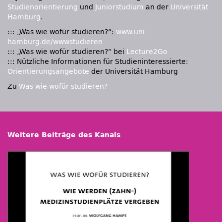
Studienorientierung
und
Juniorstudium
an der
Universität
Hamburg
.
::: „Was wie wofür studieren?“:
www.uni-
hamburg.de/wwwstudieren
::: „Was wie wofür studieren?“ bei
Lecture2Go
::: Nützliche Informationen für Studieninteressierte:
Orientierungsangebote
der Universität Hamburg
Zu
Was wie wofür studieren?
Weitere Beiträge des Kanals