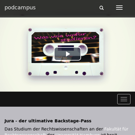
podcampus
Toggle
Toggle
navigation
navigat
Play
Video
Togg
navig
Jura - der ultimative Backstage-Pass
Das Studium der Rechtswissenschaften an der
Fakultät für