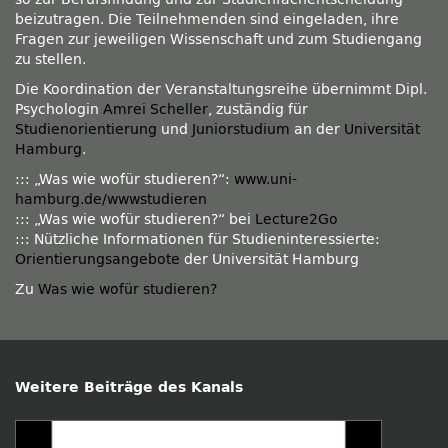
beizutragen. Die Teilnehmenden sind eingeladen, ihre
Fragen zur jeweiligen Wissenschaft und zum Studiengang
zu stellen.
Die Koordination der Veranstaltungsreihe übernimmt Dipl.
Psychologin
Amrei Scheller
, zuständig für
Studienorientierung
und
Juniorstudium
an der
Universität
Hamburg
.
::: „Was wie wofür studieren?“:
www.uni-
hamburg.de/wwwstudieren
::: „Was wie wofür studieren?“ bei
Lecture2Go
::: Nützliche Informationen für Studieninteressierte:
Orientierungsangebote
der Universität Hamburg
Zu
Was wie wofür studieren?
Weitere Beiträge des Kanals