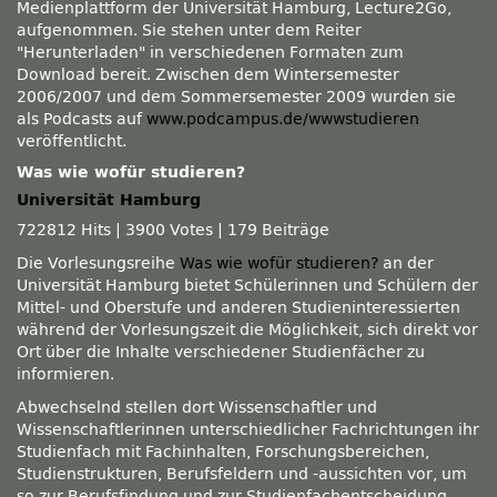
Medienplattform der Universität Hamburg, Lecture2Go,
aufgenommen. Sie stehen unter dem Reiter
Herunterladen
in verschiedenen Formaten zum
Download bereit. Zwischen dem Wintersemester
2006/2007 und dem Sommersemester 2009 wurden sie
als Podcasts auf
www.podcampus.de/wwwstudieren
veröffentlicht.
Was wie wofür studieren?
Universität Hamburg
722812 Hits
|
3900 Votes
|
179 Beiträge
Die Vorlesungsreihe
Was wie wofür studieren?
an der
Universität Hamburg bietet Schülerinnen und Schülern der
Mittel- und Oberstufe und anderen Studieninteressierten
während der Vorlesungszeit die Möglichkeit, sich direkt vor
Ort über die Inhalte verschiedener Studienfächer zu
informieren.
Abwechselnd stellen dort Wissenschaftler und
Wissenschaftlerinnen unterschiedlicher Fachrichtungen ihr
Studienfach mit Fachinhalten, Forschungsbereichen,
Studienstrukturen, Berufsfeldern und -aussichten vor, um
so zur Berufsfindung und zur Studienfachentscheidung