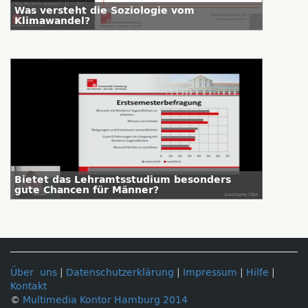
Was versteht die Soziologie vom
Klimawandel?
Bietet das Lehramtsstudium besonders
gute Chancen für Männer?
Über uns
|
Datenschutzerklärung
|
Impressum
|
Hilfe
|
Kontakt
©
Multimedia Kontor Hamburg 2014