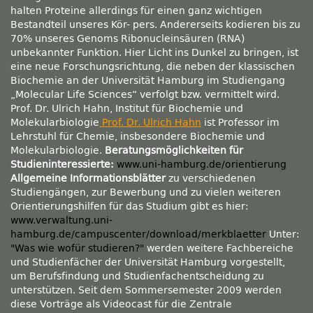
halten Proteine allerdings für einen ganz wichtigen
Bestandteil unseres Kör- pers. Andererseits kodieren bis zu
70% unseres Genoms Ribonucleinsäuren (RNA)
unbekannter Funktion. Hier Licht ins Dunkel zu bringen, ist
eine neue Forschungsrichtung, die neben der klassischen
Biochemie an der Universität Hamburg im Studiengang
„Molecular Life Sciences“ verfolgt bzw. vermittelt wird.
Prof. Dr. Ulrich Hahn, Institut für Biochemie und
Molekularbiologie
Prof. Dr.
Ulrich Hahn
ist Professor im
Lehrstuhl für Chemie, insbesondere Biochemie und
Molekularbiologie.
Beratungsmöglichkeiten für
Studieninteressierte:
www.uni-hamburg.de/orientierung
Allgemeine Informationsblätter
zu verschiedenen
Studiengängen, zur Bewerbung und zu vielen weiteren
Orientierungshilfen für das Studium gibt es hier:
www.verwaltung.uni-
hamburg.de/campuscenter/download/merkblaetter
Unter:
"Was wie wofür studieren?"
werden weitere Fachbereiche
und Studienfächer der Universität Hamburg vorgestellt,
um Berufsfindung und Studienfachentscheidung zu
unterstützen. Seit dem Sommersemester 2009 werden
diese Vorträge als Videocast für die Zentrale