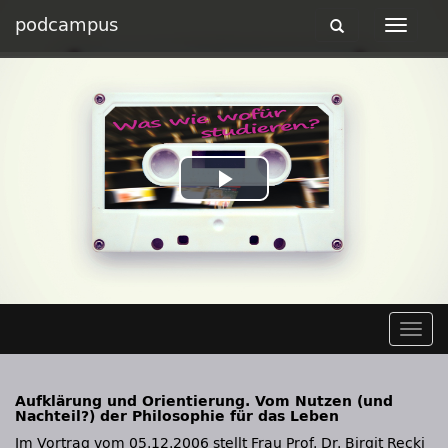
podcampus
Toggle
Toggle
navigation
navigat
Play
Video
Togg
navig
Aufklärung und Orientierung. Vom Nutzen (und
Nachteil?) der Philosophie für das Leben
Im Vortrag vom 05.12.2006 stellt Frau Prof. Dr. Birgit Recki