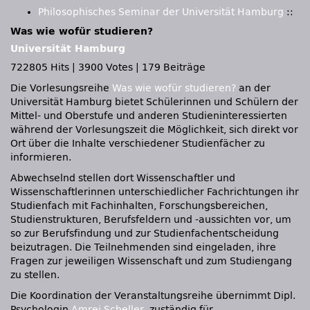
Philosophisches Seminar der Universität Hamburg
::
Was wie wofür studieren?
Universität Hamburg
722805 Hits
|
3900 Votes
|
179 Beiträge
Die Vorlesungsreihe
Was wie wofür studieren?
an der
Universität Hamburg bietet Schülerinnen und Schülern der
Mittel- und Oberstufe und anderen Studieninteressierten
während der Vorlesungszeit die Möglichkeit, sich direkt vor
Ort über die Inhalte verschiedener Studienfächer zu
informieren.
Abwechselnd stellen dort Wissenschaftler und
Wissenschaftlerinnen unterschiedlicher Fachrichtungen ihr
Studienfach mit Fachinhalten, Forschungsbereichen,
Studienstrukturen, Berufsfeldern und -aussichten vor, um
so zur Berufsfindung und zur Studienfachentscheidung
beizutragen. Die Teilnehmenden sind eingeladen, ihre
Fragen zur jeweiligen Wissenschaft und zum Studiengang
zu stellen.
Die Koordination der Veranstaltungsreihe übernimmt Dipl.
Psychologin
Amrei Scheller
, zuständig für