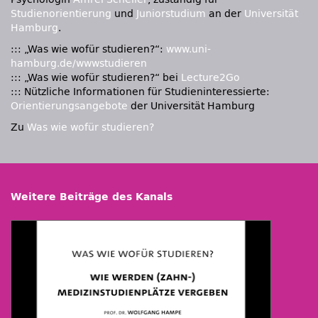
Studienorientierung
und
Juniorstudium
an der
Universität
Hamburg
.
::: „Was wie wofür studieren?“:
www.uni-
hamburg.de/wwwstudieren
::: „Was wie wofür studieren?“ bei
Lecture2Go
::: Nützliche Informationen für Studieninteressierte:
Orientierungsangebote
der Universität Hamburg
Zu
Was wie wofür studieren?
Weitere Beiträge des Kanals