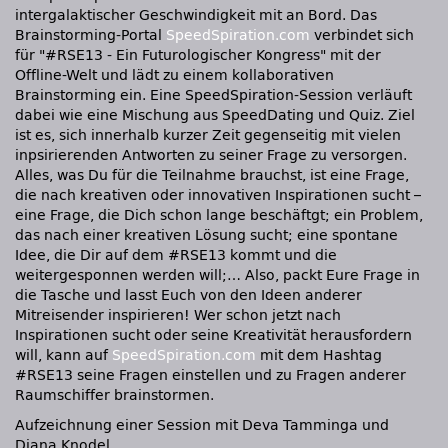
intergalaktischer Geschwindigkeit mit an Bord. Das
Brainstorming-Portal
SpeedSpiration.com
verbindet sich
für
#RSE13 - Ein Futurologischer Kongress
mit der
Offline-Welt und lädt zu einem kollaborativen
Brainstorming ein. Eine SpeedSpiration-Session verläuft
dabei wie eine Mischung aus SpeedDating und Quiz. Ziel
ist es, sich innerhalb kurzer Zeit gegenseitig mit vielen
inpsirierenden Antworten zu seiner Frage zu versorgen.
Alles, was Du für die Teilnahme brauchst, ist eine Frage,
die nach kreativen oder innovativen Inspirationen sucht –
eine Frage, die Dich schon lange beschäftgt; ein Problem,
das nach einer kreativen Lösung sucht; eine spontane
Idee, die Dir auf dem #RSE13 kommt und die
weitergesponnen werden will;… Also, packt Eure Frage in
die Tasche und lasst Euch von den Ideen anderer
Mitreisender inspirieren! Wer schon jetzt nach
Inspirationen sucht oder seine Kreativität herausfordern
will, kann auf
SpeedSpiration.com
mit dem Hashtag
#RSE13 seine Fragen einstellen und zu Fragen anderer
Raumschiffer brainstormen.
Aufzeichnung einer Session mit Deva Tamminga und
Diana Knodel.