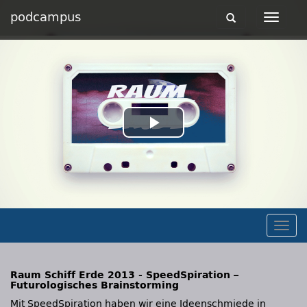
podcampus
Toggle
Toggle
navigation
navigat
Play
Video
Togg
navig
Raum Schiff Erde 2013 - SpeedSpiration –
Futurologisches Brainstorming
Mit SpeedSpiration haben wir eine Ideenschmiede in