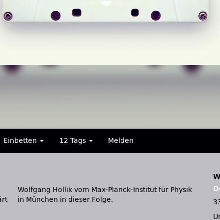
Einbetten
12 Tags
Melden
W
D
ärt
in München in dieser Folge.
3
U