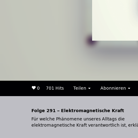
0
701 Hits
Teilen
Abonnieren
Folge 291 – Elektromagnetische Kraft
Für welche Phänomene unseres Alltags die
Wolfgang Hollik vom Max-Planck-Institut für Physik
elektromagnetische Kraft verantwortlich ist, erkl