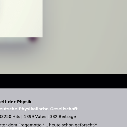
elt der Physik
eutsche Physikalische Gesellschaft
33250 Hits
|
1399 Votes
|
382 Beiträge
nter dem Fragemotto
... heute schon geforscht?