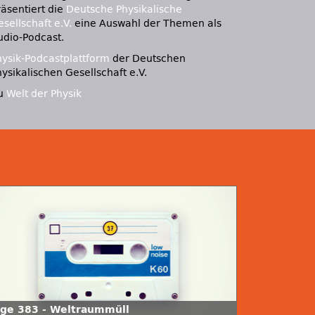
räsentiert die
Deutsche Physikalische
sellschaft e.V.
eine Auswahl der Themen als
udio-Podcast.
hysik-Podcastplattform
der Deutschen
ysikalischen Gesellschaft e.V.
u
Welt der Physik
lge 383 - Weltraummüll