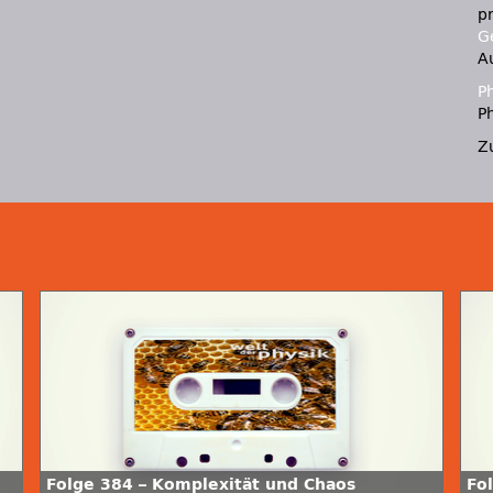
p
Ge
A
P
Ph
Z
Folge 384 – Komplexität und Chaos
Fo