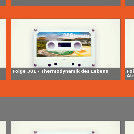
Folge 381 - Thermodynamik des Lebens
Fo
At