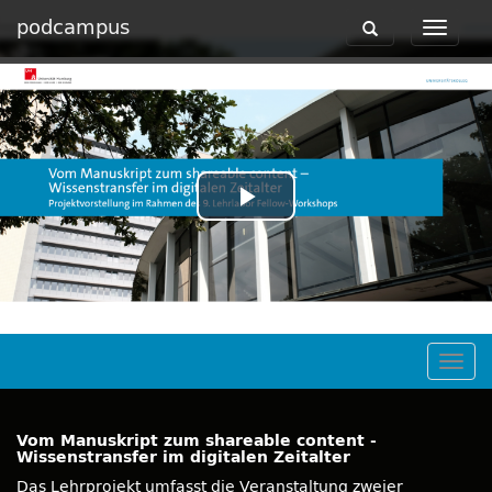
podcampus
Toggle
Toggle
navigation
navigat
Play
Video
Togg
navig
Vom Manuskript zum shareable content -
Wissenstransfer im digitalen Zeitalter
Das Lehrprojekt umfasst die Veranstaltung zweier