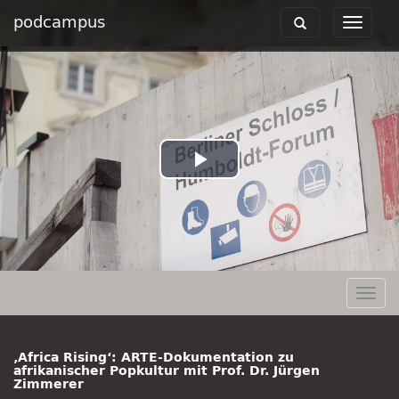
podcampus
Toggle
Toggle
navigation
navigat
Play
Video
Togg
navig
‚Africa Rising‘: ARTE-Dokumentation zu
afrikanischer Popkultur mit Prof. Dr. Jürgen
Zimmerer