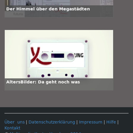
Der Himmel über den Megastädten
AltersBilder: Da geht noch was
Über uns
|
Datenschutzerklärung
|
Impressum
|
Hilfe
|
Kontakt