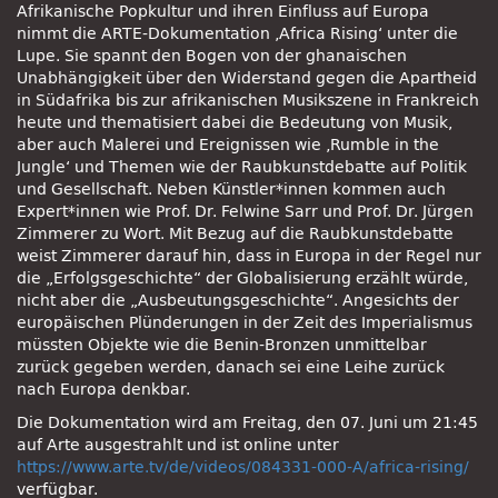
Afrikanische Popkultur und ihren Einfluss auf Europa
nimmt die ARTE-Dokumentation ‚Africa Rising‘ unter die
Lupe. Sie spannt den Bogen von der ghanaischen
Unabhängigkeit über den Widerstand gegen die Apartheid
in Südafrika bis zur afrikanischen Musikszene in Frankreich
heute und thematisiert dabei die Bedeutung von Musik,
aber auch Malerei und Ereignissen wie ‚Rumble in the
Jungle‘ und Themen wie der Raubkunstdebatte auf Politik
und Gesellschaft. Neben Künstler*innen kommen auch
Expert*innen wie Prof. Dr. Felwine Sarr und Prof. Dr. Jürgen
Zimmerer zu Wort. Mit Bezug auf die Raubkunstdebatte
weist Zimmerer darauf hin, dass in Europa in der Regel nur
die „Erfolgsgeschichte“ der Globalisierung erzählt würde,
nicht aber die „Ausbeutungsgeschichte“. Angesichts der
europäischen Plünderungen in der Zeit des Imperialismus
müssten Objekte wie die Benin-Bronzen unmittelbar
zurück gegeben werden, danach sei eine Leihe zurück
nach Europa denkbar.
Die Dokumentation wird am Freitag, den 07. Juni um 21:45
auf Arte ausgestrahlt und ist online unter
https://www.arte.tv/de/videos/084331-000-A/africa-rising/
verfügbar.