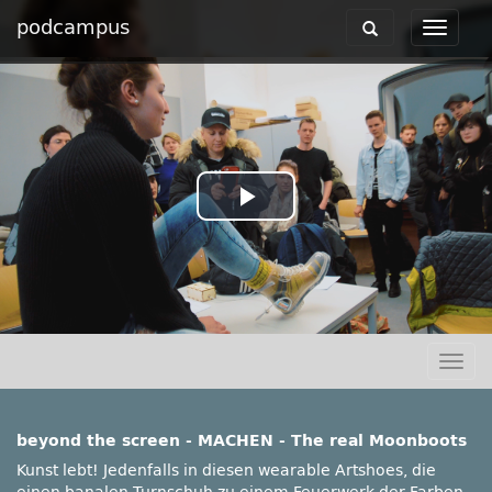
podcampus
Toggle
Toggle
navigation
navigat
Play
Video
Togg
navig
beyond the screen - MACHEN - The real Moonboots
Kunst lebt! Jedenfalls in diesen wearable Artshoes, die