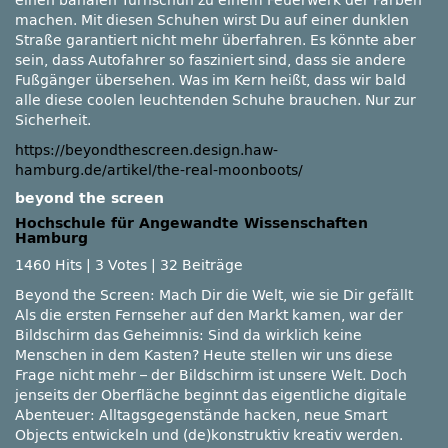
einen banalen Turnschuh zu einem Feuerwerk der Farben
machen. Mit diesen Schuhen wirst Du auf einer dunklen
Straße garantiert nicht mehr überfahren. Es könnte aber
sein, dass Autofahrer so fasziniert sind, dass sie andere
Fußgänger übersehen. Was im Kern heißt, dass wir bald
alle diese coolen leuchtenden Schuhe brauchen. Nur zur
Sicherheit.
https://beyondthescreen.design.haw-
hamburg.de/artikel/the-real-moonboots/
beyond the screen
Hochschule für Angewandte Wissenschaften
Hamburg
1460 Hits
|
3 Votes
|
32 Beiträge
Beyond the Screen: Mach Dir die Welt, wie sie Dir gefällt
Als die ersten Fernseher auf den Markt kamen, war der
Bildschirm das Geheimnis: Sind da wirklich keine
Menschen in dem Kasten? Heute stellen wir uns diese
Frage nicht mehr – der Bildschirm ist unsere Welt. Doch
jenseits der Oberfläche beginnt das eigentliche digitale
Abenteuer: Alltagsgegenstände hacken, neue Smart
Objects entwickeln und (de)konstruktiv kreativ werden.