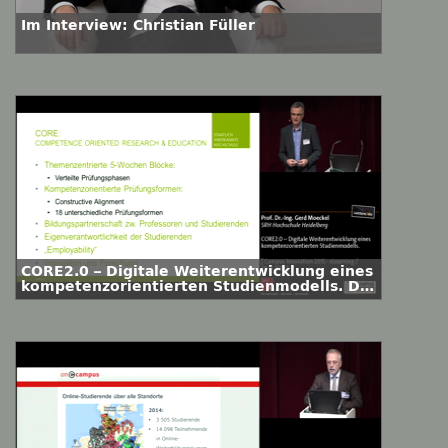
Im Interview: Christian Füller
CORE2.0 – Digitale Weiterentwicklung eines
kompetenzorientierten Studienmodells. Die
Digitalisierungsstrategie der SRH
Hochschule Heidelberg.