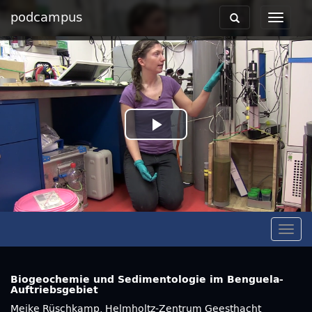
podcampus
Toggle
Toggle
navigation
navigat
Play
Video
Togg
navig
Biogeochemie und Sedimentologie im Benguela-
Auftriebsgebiet
Meike Rüschkamp, Helmholtz-Zentrum Geesthacht