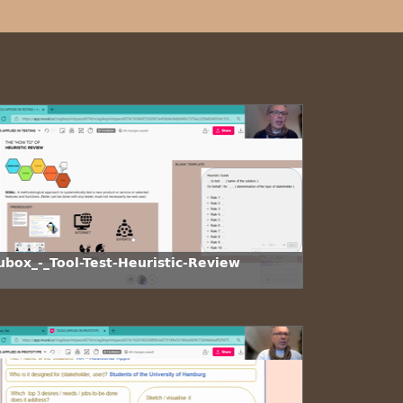
ubox_-_Tool-Test-Heuristic-Review