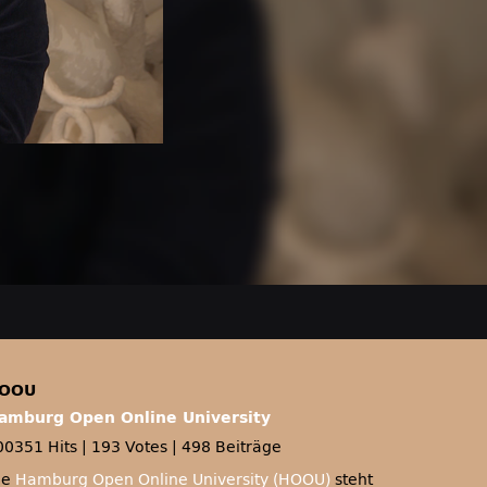
OOU
amburg Open Online University
00351 Hits
|
193 Votes
|
498 Beiträge
ie
Hamburg Open Online University (HOOU)
steht