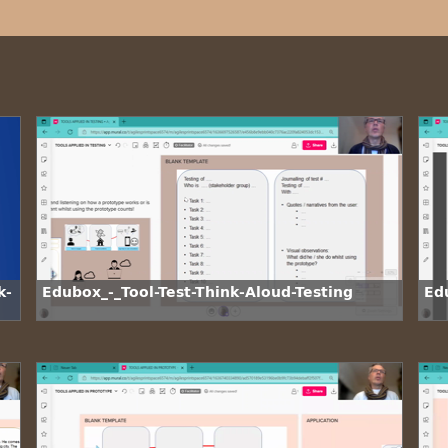
k-
Edubox_-_Tool-Test-Think-Aloud-Testing
Ed