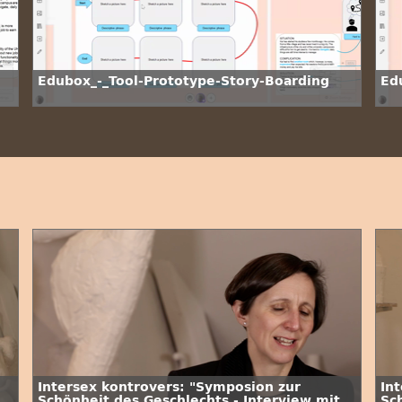
Edubox_-_Tool-Prototype-Story-Boarding
Ed
Intersex kontrovers: "Symposion zur
In
Schönheit des Geschlechts - Interview mit
Sc