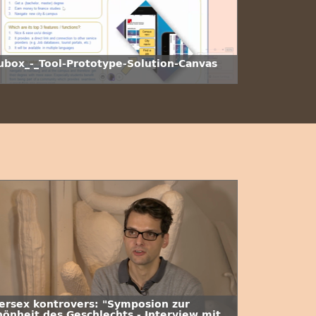
ubox_-_Tool-Prototype-Solution-Canvas
tersex kontrovers: "Symposion zur
hönheit des Geschlechts - Interview mit