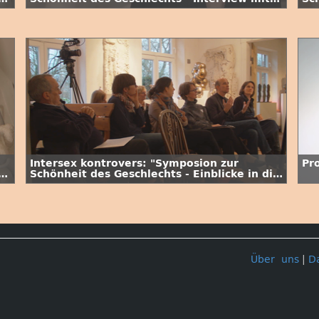
Dr. Katinka Schweizer"
Fa
Intersex kontrovers: "Symposion zur
Pr
Schönheit des Geschlechts - Einblicke in die
Veranstaltung vom 26.11.2016 im Atelier
von Fabian Vogler"
Über uns
|
D