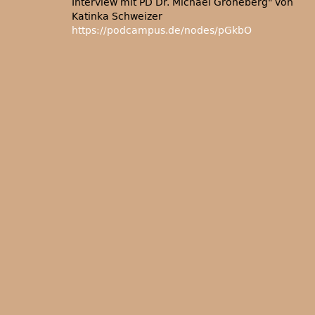
Interview mit PD Dr. Michael Groneberg
von
Katinka Schweizer
https://podcampus.de/nodes/pGkbO