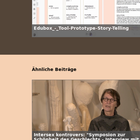
Edubox_-_Tool-Prototype-Story-Telling
Ähnliche Beiträge
Intersex kontrovers: "Symposion zur
Schönheit des Geschlechts - Interview mit