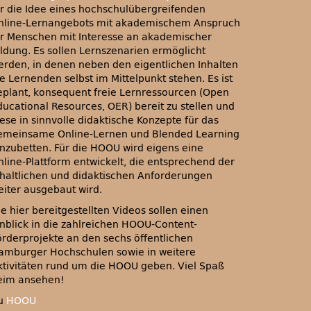
ür die Idee eines hochschulübergreifenden
nline-Lernangebots mit akademischem Anspruch
ür Menschen mit Interesse an akademischer
ildung. Es sollen Lernszenarien ermöglicht
erden, in denen neben den eigentlichen Inhalten
e Lernenden selbst im Mittelpunkt stehen. Es ist
eplant, konsequent freie Lernressourcen (Open
ducational Resources, OER) bereit zu stellen und
ese in sinnvolle didaktische Konzepte für das
emeinsame Online-Lernen und Blended Learning
inzubetten. Für die HOOU wird eigens eine
nline-Plattform entwickelt, die entsprechend der
nhaltlichen und didaktischen Anforderungen
eiter ausgebaut wird.
e hier bereitgestellten Videos sollen einen
inblick in die zahlreichen HOOU-Content-
örderprojekte an den sechs öffentlichen
amburger Hochschulen sowie in weitere
ktivitäten rund um die HOOU geben. Viel Spaß
eim ansehen!
u
HOOU