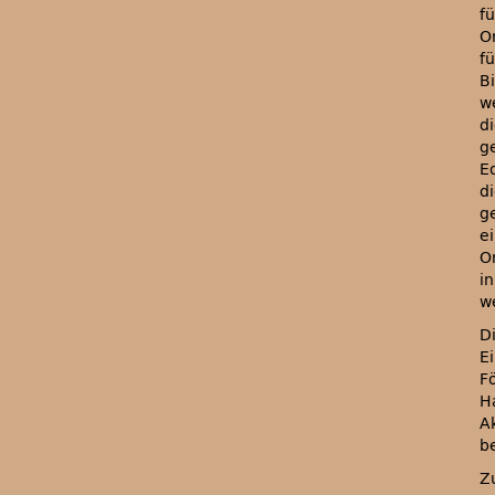
f
O
f
B
w
di
g
E
di
g
e
O
i
w
Di
E
F
H
A
b
Z