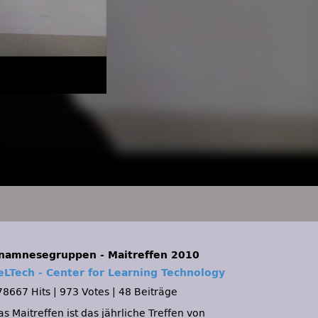
namnesegruppen - Maitreffen 2010
eLTech - Center for Learning Technology
78667 Hits
|
973 Votes
|
48 Beiträge
s Maitreffen ist das jährliche Treffen von