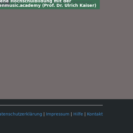
fene Hochschulbildung mit der
enmusic.academy (Prof. Dr. Ulrich Kaiser)
atenschutzerklärung
|
Impressum
|
Hilfe
|
Kontakt