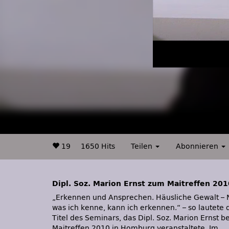
19
1650 Hits
Teilen
Abonnieren
Dipl. Soz. Marion Ernst zum Maitreffen 201
„Erkennen und Ansprechen. Häusliche Gewalt – 
Anschluss an ihr Seminar nahm sie in einem kur
was ich kenne, kann ich erkennen.“ – so lautete 
Interview Stellung zum Treffen d
Titel des Seminars, das Dipl. Soz. Marion Ernst b
Maitreffen 2010 in Homburg veranstaltete. Im