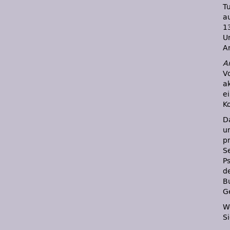
T
a
13
U
A
A
V
a
ei
K
D
u
pr
Se
P
d
B
G
W
S