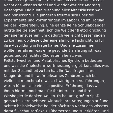
seinem Programm Voll Fett schon das zweite Mal bei der
Nacht des Wissens dabei und wieder war der Andrang
riesengroß. Die bunte Mischung aller Altersklassen war
beeindruckend. Die Jüngeren freuten sich über die
Experimente und Vorführungen im Labor und im Hörsaal
bei der Fettherstellung. Eine ganze Reihe Schulabgänger
nutzte die Gelegenheit, sich die Welt der (Fett-)Forschung
genauer anzusehen, um dadurch vielleicht besser sagen
zu können, ob diese oder eine ähnliche Fachrichtung für
ihre Ausbildung in Frage käme. Und alle zusammen
wollten erfahren, was eine gesunde Ernährung ist, was
gutes und schlechtes Cholesterin heißt, was
Fettstoffwechsel und Metabolisches Syndrom bedeuten
und was die Cholesterinwertmessung ergibt, kurz alles was
mit der Gesundheit zu tun hat. Ihr Nachfragen, Ihre
Neugierde und Ihr aufmerksames Zuhören, auch bei
vielleicht manchmal etwas schwierigeren Ausführungen,
waren für uns alle eine so positive Erfahrung, dass wir
Ihnen hiermit nochmals für Ihr Interesse und Ihre
Wissbegierde danken wollen. Es hat uns großen Spaß
gemacht. Gern nehmen wir auch Ihre Anregungen auf und
achten beispielsweise bei der nächsten Nacht des Wissens
darauf, Fachausdrücke zu übersetzen und zu erklären. Und