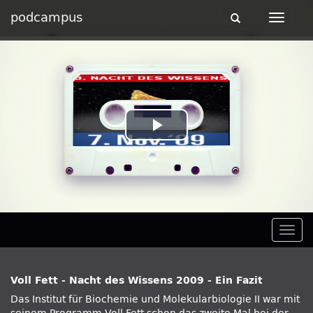
podcampus
Toggle
Toggle
navigation
navigat
Play
Video
Togg
navig
Voll Fett - Nacht des Wissens 2009 - Ein Fazit
Das Institut für Biochemie und Molekularbiologie II war mit