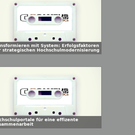
ansformieren mit System: Erfolgsfaktoren
r strategischen Hochschulmodernisierung
chschulportale für eine effizente
sammenarbeit