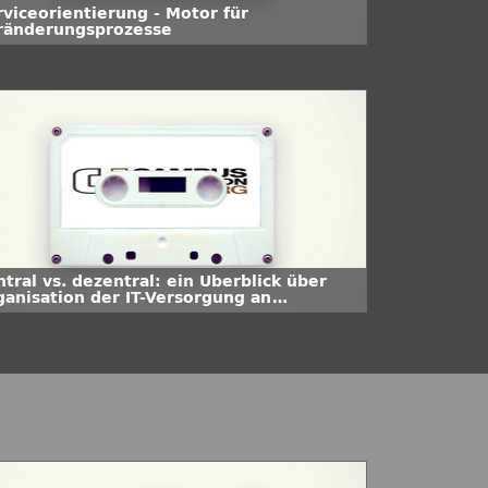
rviceorientierung - Motor für
ränderungsprozesse
tral vs. dezentral: ein Überblick über
ganisation der IT-Versorgung an
chschulen