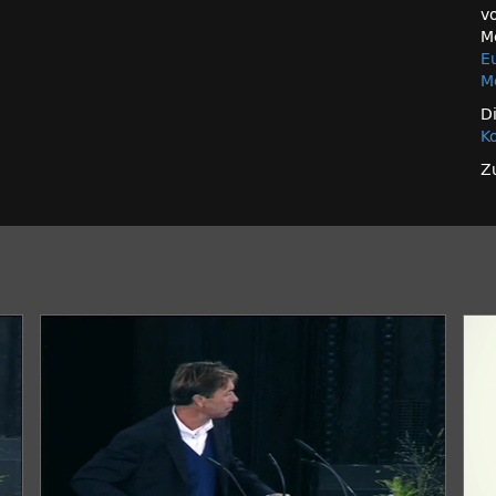
v
M
E
M
D
K
Z