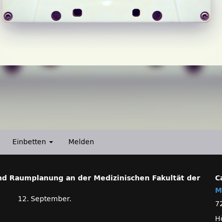
Einbetten
Melden
nd Raumplanung an der Medizinischen Fakultät der
C
M
12. September.
7
H