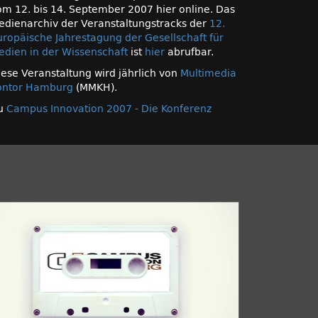
om 12. bis 14. September 2007 hier online. Das
edienarchiv der Veranstaltungstracks der
12.
uropäische Jahrestagung der Gesellschaft für
edien in der Wissenschaft
ist
hier
abrufbar.
iese Veranstaltung wird jährlich von
Multimedia
ontor Hamburg
(MMKH).
u
Campus Innovation 2007 - Die Konferenz