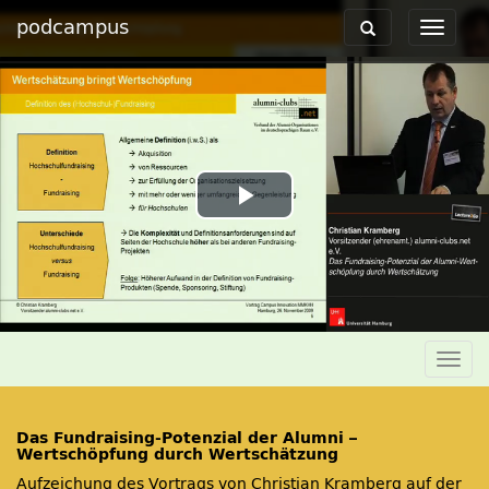
podcampus
Toggle
Toggle
navigation
navigat
Play
Video
Togg
navig
Das Fundraising-Potenzial der Alumni –
Wertschöpfung durch Wertschätzung
Aufzeichung des Vortrags von Christian Kramberg auf der