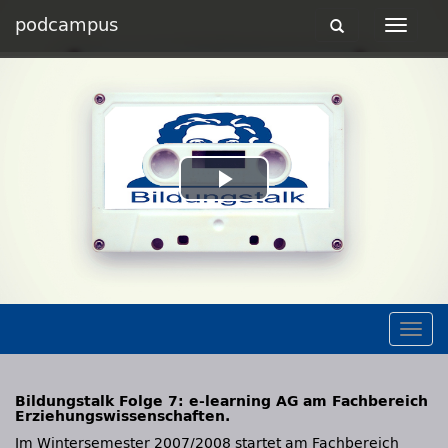
podcampus
Toggle
Toggle
navigation
navigat
Play
Video
Togg
navig
Bildungstalk Folge 7: e-learning AG am Fachbereich
Erziehungswissenschaften.
Im Wintersemester 2007/2008 startet am Fachbereich