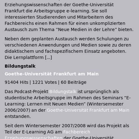
Erziehungswissenschaften der Goethe-Universität
Frankfurt die Arbeitsgruppe e-learning. Sie soll
interessierten Studierenden und Mitarbeitern des
Fachbereichs einen Rahmen für einen unkomplizierten
Austausch zum Thema “Neue Medien in der Lehre” bieten.
Neben dem geplanten Austausch werden Schulungen zu
verschiedenen Anwendungen und Medien sowie zu deren
didaktischem und fachspezifischem Einsatz angeboten.
Die Lernplattform [...]
Bildungstalk
Goethe-Universität Frankfurt am Main
91404 Hits
|
1221 Votes
|
60 Beiträge
Das Podcast-Projekt
Bildungstalk
ist ursprünglich als
studentische Arbeitsgruppe im Rahmen des Seminars “E-
Learning: Lernen mit Neuen Medien” (Wintersemester
2006/2007) an der
Goethe-Universität Frankfurt am Main
entstanden.
Seit dem Wintersemester 2007/2008 wird das Projekt als
Teil der E-Learning AG am
Fachbereich
Erziehungswissenschaften
der Goethe-Universität