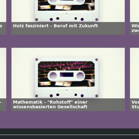
s
Holz fasziniert - Beruf mit Zukunft
Wi
zw
-
Mathematik - "Rohstoff" einer
Vo
wissensbasierten Gesellschaft
St
Ha