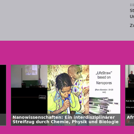
::
S
U
Z
Nanowissenschaften: Ein interdisziplinärer
Af
Streifzug durch Chemie, Physik und Biologie