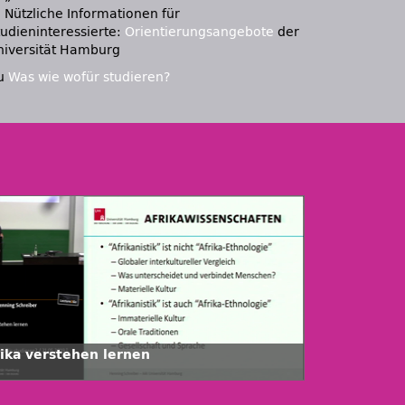
: Nützliche Informationen für
tudieninteressierte:
Orientierungsangebote
der
niversität Hamburg
u
Was wie wofür studieren?
rika verstehen lernen