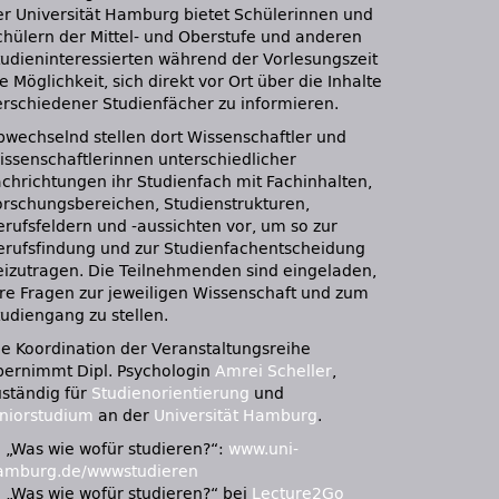
er Universität Hamburg bietet Schülerinnen und
chülern der Mittel- und Oberstufe und anderen
tudieninteressierten während der Vorlesungszeit
e Möglichkeit, sich direkt vor Ort über die Inhalte
erschiedener Studienfächer zu informieren.
bwechselnd stellen dort Wissenschaftler und
issenschaftlerinnen unterschiedlicher
achrichtungen ihr Studienfach mit Fachinhalten,
orschungsbereichen, Studienstrukturen,
erufsfeldern und -aussichten vor, um so zur
erufsfindung und zur Studienfachentscheidung
eizutragen. Die Teilnehmenden sind eingeladen,
hre Fragen zur jeweiligen Wissenschaft und zum
tudiengang zu stellen.
ie Koordination der Veranstaltungsreihe
bernimmt Dipl. Psychologin
Amrei Scheller
,
uständig für
Studienorientierung
und
uniorstudium
an der
Universität Hamburg
.
:: „Was wie wofür studieren?“:
www.uni-
amburg.de/wwwstudieren
:: „Was wie wofür studieren?“ bei
Lecture2Go