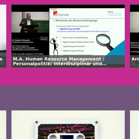
a
M.A. Human Resource Management /
Ar
Personalpolitik: Interdisziplinär und
praxisrelevant