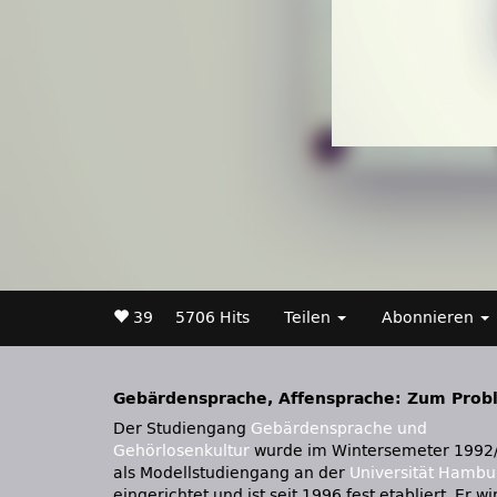
39
5706 Hits
Teilen
Abonnieren
Gebärdensprache, Affensprache: Zum Probl
Der Studiengang
Gebärdensprache und
Gehörlosenkultur
wurde im Wintersemeter 1992
als Modellstudiengang an der
Universität Hambu
eingerichtet und ist seit 1996 fest etabliert. Er wi