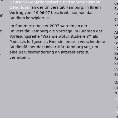
Deutsche Gebärdensprache und Kommunikation
d
Gehörloser
an der Universität Hamburg. In Ihrem
S
Vortrag vom 19.06.07 beschreibt sie, wie das
S
en
Studium konzipiert ist.
di
v
Im Sommersemester 2007 werden an der
t
Universität Hamburg die Vorträge im Rahmen der
A
Vorlesungsreihe “Was wie wofür studieren?” als
W
Podcasts fortgesetzt. Hier stellen sich verschiedene
F
Studienfächer der Universität Hamburg vor, um
F
eine Berufsorientierung an Interessierte zu
B
vermitteln.
B
b
i
S
D
ü
z
J
:
h
: