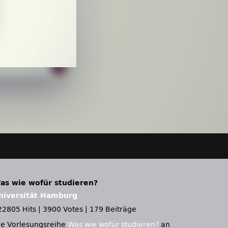
as wie wofür studieren?
niversität Hamburg
22805 Hits
|
3900 Votes
|
179 Beiträge
ie Vorlesungsreihe
Was wie wofür studieren?
an