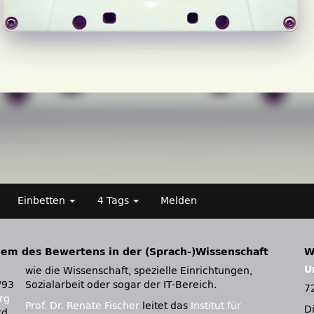
Einbetten
4 Tags
Melden
em des Bewertens in der (Sprach-)Wissenschaft
W
U
wie die Wissenschaft, spezielle Einrichtungen,
/93
Sozialarbeit oder sogar der IT-Bereich.
7
rg
Prof. Dr. Renate Fischer
leitet das
Institut für
D
rd