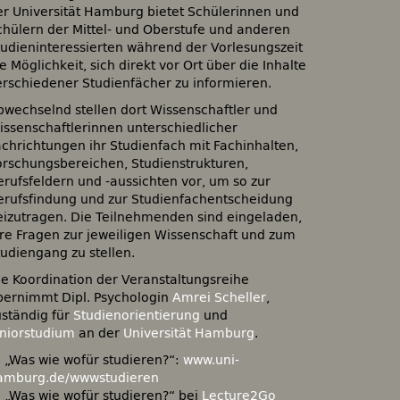
er Universität Hamburg bietet Schülerinnen und
chülern der Mittel- und Oberstufe und anderen
tudieninteressierten während der Vorlesungszeit
e Möglichkeit, sich direkt vor Ort über die Inhalte
erschiedener Studienfächer zu informieren.
bwechselnd stellen dort Wissenschaftler und
issenschaftlerinnen unterschiedlicher
achrichtungen ihr Studienfach mit Fachinhalten,
orschungsbereichen, Studienstrukturen,
erufsfeldern und -aussichten vor, um so zur
erufsfindung und zur Studienfachentscheidung
eizutragen. Die Teilnehmenden sind eingeladen,
hre Fragen zur jeweiligen Wissenschaft und zum
tudiengang zu stellen.
ie Koordination der Veranstaltungsreihe
bernimmt Dipl. Psychologin
Amrei Scheller
,
uständig für
Studienorientierung
und
uniorstudium
an der
Universität Hamburg
.
:: „Was wie wofür studieren?“:
www.uni-
amburg.de/wwwstudieren
:: „Was wie wofür studieren?“ bei
Lecture2Go