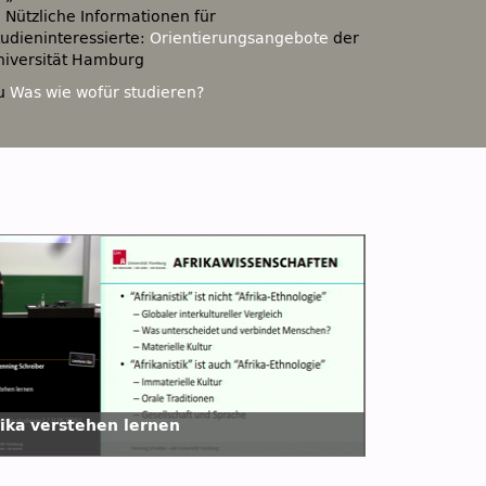
: Nützliche Informationen für
tudieninteressierte:
Orientierungsangebote
der
niversität Hamburg
u
Was wie wofür studieren?
rika verstehen lernen