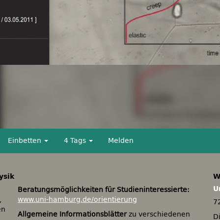
Einbetten
4 Tags
Melden
ysik
W
U
Beratungsmöglichkeiten für Studieninteressierte:
,
www.uni-hamburg.de/orientierung
7
en
Allgemeine Informationsblätter
zu verschiedenen
D