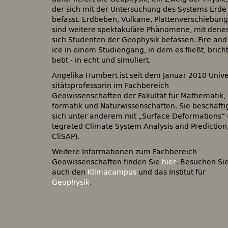
der sich mit der Untersuchung des Systems Erde
befasst. Erdbeben, Vulkane, Plattenverschiebun
sind weitere spektakuläre Phänomene, mit dene
sich Studenten der Geophysik befassen. Fire and
ice in einem Studiengang, in dem es fließt, bricht
bebt - in echt und simuliert.
An­ge­li­ka Humbert ist seit dem Januar 2010 Uni­ve
si­täts­pro­fes­so­rin im Fachbereich
Geowissenschaften der Fa­kul­tät für Ma­the­ma­tik, 
for­ma­tik und Na­tur­wis­sen­schaf­ten. Sie beschäftigt
sich unter anderem mit „Sur­face De­for­ma­ti­ons“ (In­
te­gra­ted Cli­ma­te Sys­tem Ana­ly­sis and Pre­dic­tion,
Cli­SAP).
Weitere Informationen zum Fachbereich
Geowissenschaften finden Sie
hier
. Besuchen Si
auch den
Klimacampus
und das Institut für
Geophysik
.