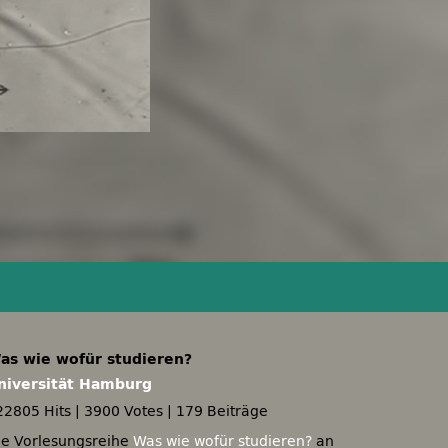
as wie wofür studieren?
niversität Hamburg
22805 Hits
|
3900 Votes
|
179 Beiträge
ie Vorlesungsreihe
Was wie wofür studieren?
an