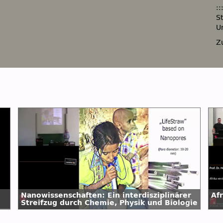
::
S
U
Z
Nanowissenschaften: Ein interdisziplinärer
Af
Streifzug durch Chemie, Physik und Biologie