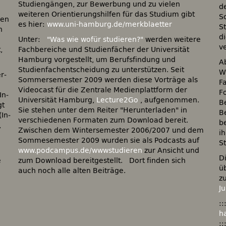
Studiengängen, zur Bewerbung und zu vielen
d
weiteren Orientierungshilfen für das Studium gibt
S
gen
es hier:
www.uni-hamburg.de/merkblaetter
S
n
di
Unter:
"Was wie wofür studieren?"
werden weitere
v
,
Fachbereiche und Studienfächer der Universität
Hamburg vorgestellt, um Berufsfindung und
A
Studienfachentscheidung zu unterstützen. Seit
W
r­
Sommersemester 2009 werden diese Vorträge als
F
Videocast für die Zentrale Medienplattform der
F
In­
Universität Hamburg,
Lecture2Go
, aufgenommen.
B
Sie stehen unter dem Reiter "Herunterladen" in
B
verschiedenen Formaten zum Download bereit.
b
Zwischen dem Wintersemester 2006/2007 und dem
i
Sommesemester 2009 wurden sie als Podcasts auf
S
www.podcampus.de/wwwstudieren
zur Ansicht und
D
e
zum Download bereitgestellt. Dort finden sich
ü
auch noch alle alten Beiträge.
z
J
:
h
: