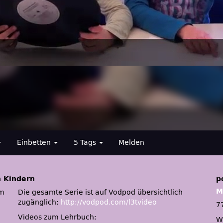
Einbetten
5 Tags
Melden
n Kindern
p
M
um
Die gesamte Serie ist auf Vodpod übersichtlich
zugänglich:
http://vodpod.com/l3tvideo
7
Videos zum Lehrbuch:
W