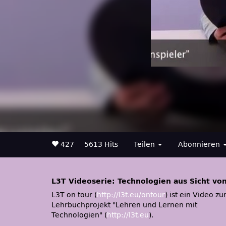
427
5613 Hits
Teilen
Abonnieren
L3T Videoserie: Technologien aus Sicht vo
L3T on tour (
http://l3t.eu/ontour
) ist ein Video z
Lehrbuchprojekt
Lehren und Lernen mit
Technologien
(
http://l3t.eu
).