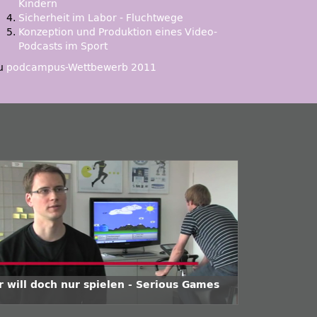
Kindern
Sicherheit im Labor - Fluchtwege
Konzeption und Produktion eines Video-
Podcasts im Sport
u
podcampus-Wettbewerb 2011
r will doch nur spielen - Serious Games