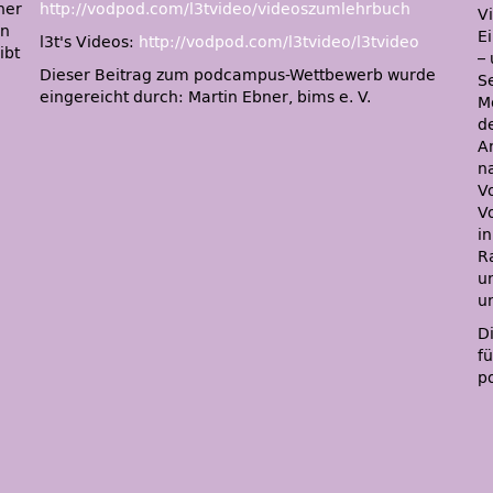
ner
http://vodpod.com/l3tvideo/videoszumlehrbuch
V
an
E
l3t's Videos:
http://vodpod.com/l3tvideo/l3tvideo
ibt
–
Dieser Beitrag zum podcampus-Wettbewerb wurde
S
eingereicht durch: Martin Ebner, bims e. V.
M
d
A
n
V
V
i
R
u
u
D
f
p