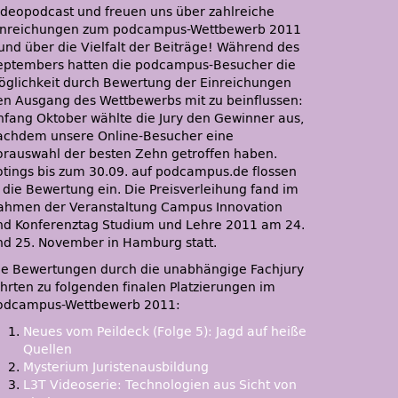
ideopodcast und freuen uns über zahlreiche
inreichungen zum podcampus-Wettbewerb 2011
 und über die Vielfalt der Beiträge! Während des
eptembers hatten die podcampus-Besucher die
öglichkeit durch Bewertung der Einreichungen
en Ausgang des Wettbewerbs mit zu beinflussen:
nfang Oktober wählte die Jury den Gewinner aus,
achdem unsere Online-Besucher eine
orauswahl der besten Zehn getroffen haben.
otings bis zum 30.09. auf podcampus.de flossen
n die Bewertung ein. Die Preisverleihung fand im
ahmen der Veranstaltung Campus Innovation
nd Konferenztag Studium und Lehre 2011 am 24.
nd 25. November in Hamburg statt.
ie Bewertungen durch die unabhängige Fachjury
ührten zu folgenden finalen Platzierungen im
odcampus-Wettbewerb 2011:
Neues vom Peildeck (Folge 5): Jagd auf heiße
Quellen
Mysterium Juristenausbildung
L3T Videoserie: Technologien aus Sicht von