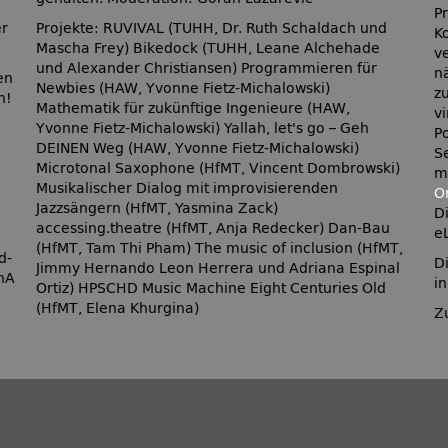
P
er
Projekte: RUVIVAL (TUHH, Dr. Ruth Schaldach und
K
Mascha Frey) Bikedock (TUHH, Leane Alchehade
v
und Alexander Christiansen) Programmieren für
n
en
Newbies (HAW, Yvonne Fietz-Michalowski)
z
n!
Mathematik für zukünftige Ingenieure (HAW,
v
Yvonne Fietz-Michalowski) Yallah, let's go – Geh
P
DEINEN Weg (HAW, Yvonne Fietz-Michalowski)
S
Microtonal Saxophone (HfMT, Vincent Dombrowski)
m
Musikalischer Dialog mit improvisierenden
O
Jazzsängern (HfMT, Yasmina Zack)
D
accessing.theatre (HfMT, Anja Redecker) Dan-Bau
e
(HfMT, Tam Thi Pham) The music of inclusion (HfMT,
d-
D
Jimmy Hernando Leon Herrera und Adriana Espinal
QnA
i
Ortiz) HPSCHD Music Machine Eight Centuries Old
(HfMT, Elena Khurgina)
Z