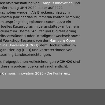
räsenzveranstaltung von
Campus Innovation
und
onferenztag UHH 2020 leider auf 2021
erschoben werden. Als Brückenschlag zum
ächsten Jahr hat das Multimedia Kontor Hamburg
um ursprünglich geplanten Datum 2020 ein
irtuelles Kurzprogramm veranstaltet – mit einem
odium zum Thema
Agilität und Digitalisierung:
elbstverständnis oder Paradigmenwechsel
sowie
it Workshop-Sessions von der
Hamburg Open
nline University (HOOU)
, dem Hochschulforum
igitalisierung (HFD) und Vertreter*innen von
Learning-Landeseinrichtungen.
ie freigegebenen Aufzeichnungen #CIHH20 sind
n diesem podcampus-Kanal veröffentlicht.
u
Campus Innovation 2020 - Die Konferenz