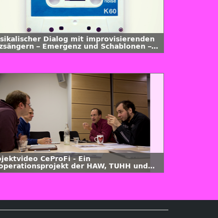
sikalischer Dialog mit improvisierenden
zzsängern – Emergenz und Schablonen –
smina Zack im Interview mit Ken Norris
ojektvideo CeProFi - Ein
operationsprojekt der HAW, TUHH und
iversität Hamburg