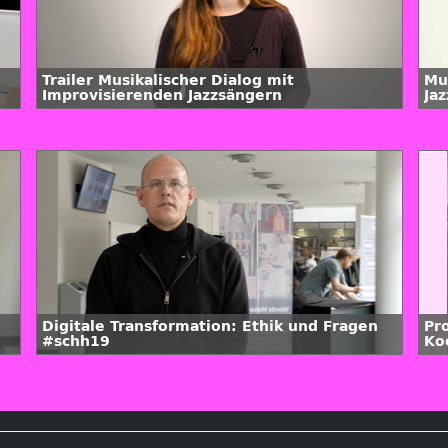
Trailer Musikalischer Dialog mit
Mu
Improvisierenden Jazzsängern
Ja
Ya
Digitale Transformation: Ethik und Fragen
Pr
#schh19
Ko
Un