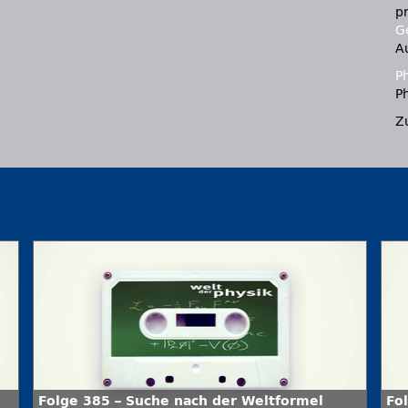
p
Ge
A
P
Ph
Z
Folge 385 – Suche nach der Weltformel
Fo