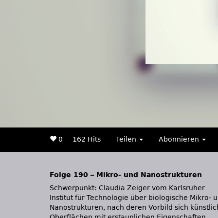
0
162 Hits
Teilen
Abonnieren
Folge 190 – Mikro- und Nanostrukturen
Schwerpunkt: Claudia Zeiger vom Karlsruher
herstellen lassen || Nachrichten: Erste
Institut für Technologie über biologische Mikro- 
Nahaufnahmen von Pluto | Buckyballs 
Nanostrukturen, nach deren Vorbild sich künstli
Oberflächen mit erstaunlichen Eigenschaften