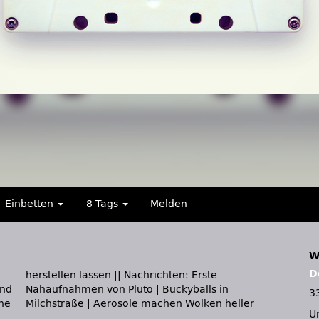
Einbetten
8 Tags
Melden
W
D
und
in
3
che
Milchstraße | Aerosole machen Wolken heller
U