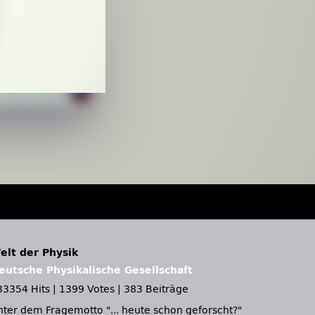
elt der Physik
eutsche Physikalische Gesellschaft
33354 Hits
|
1399 Votes
|
383 Beiträge
nter dem Fragemotto
... heute schon geforscht?