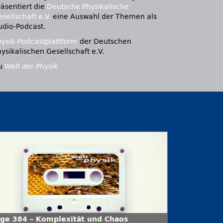
räsentiert die
Deutsche Physikalische
sellschaft e.V.
eine Auswahl der Themen als
udio-Podcast.
hysik-Podcastplattform
der Deutschen
ysikalischen Gesellschaft e.V.
u
Welt der Physik
lge 384 – Komplexität und Chaos