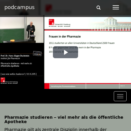
podcampus
Toggle
Toggle
navigation
navigat
Play
Video
Togg
navig
Pharmazie studieren – viel mehr als die öffentliche
Apotheke
Pharmazie gilt als zentrale Disziplin innerhalb der