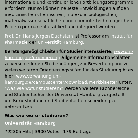
internationale und kontinuierliche Fortbildungsprogramme
erfordern. Nur so können neueste Entwicklungen auf den
medizinischen chemischen, molekularbiologischen,
materialwissenschaftlichen und computertechnologischen
Feldern permanent etabliert und integriert werden.
Prof. Dr. Hans-Jürgen Duchstein
ist Professor am
Institut für
Pharmazie
der
Universität Hamburg.
Beratungsmöglichkeiten für Studieninteressierte:
www.uni-
hamburg.de/orientierung
Allgemeine Informationsblätter
zu verschiedenen Studiengängen, zur Bewerbung und zu
vielen weiteren Orientierungshilfen für das Studium gibt es
hier:
www.verwaltung.uni-
hamburg.de/campuscenter/download/merkblaetter
Unter:
"Was wie wofür studieren?"
werden weitere Fachbereiche
und Studienfächer der Universität Hamburg vorgestellt,
um Berufsfindung und Studienfachentscheidung zu
unterstützen.
Was wie wofür studieren?
Universität Hamburg
722805 Hits
|
3900 Votes
|
179 Beiträge