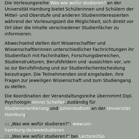
Die Vorlesungsreihe
Was wie wofür studieren?
an der
Universität Hamburg bietet Schülerinnen und Schülern der
Mittel- und Oberstufe und anderen Studieninteressierten
während der Vorlesungszeit die Möglichkeit, sich direkt vor
Ort über die Inhalte verschiedener Studienfächer zu
informieren.
Abwechselnd stellen dort Wissenschaftler und
Wissenschaftlerinnen unterschiedlicher Fachrichtungen ihr
Studienfach mit Fachinhalten, Forschungsbereichen,
Studienstrukturen, Berufsfeldern und -aussichten vor, um
so zur Berufsfindung und zur Studienfachentscheidung
beizutragen. Die Teilnehmenden sind eingeladen, ihre
Fragen zur jeweiligen Wissenschaft und zum Studiengang
zu stellen.
Die Koordination der Veranstaltungsreihe übernimmt Dipl.
Psychologin
Amrei Scheller
, zuständig für
Studienorientierung
und
Juniorstudium
an der
Universität
Hamburg
.
::: „Was wie wofür studieren?“:
www.uni-
hamburg.de/wwwstudieren
::: „Was wie wofür studieren?“ bei
Lecture2Go