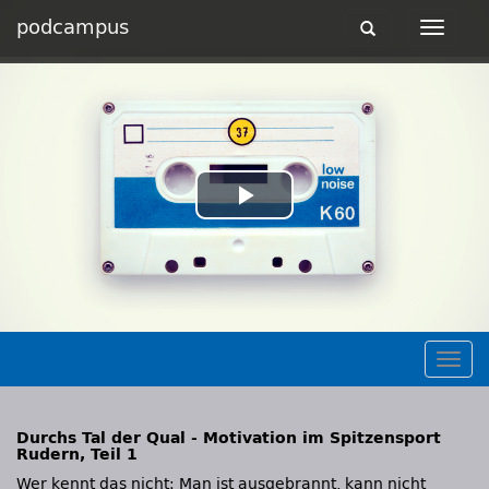
podcampus
Toggle
Toggle
navigation
navigat
Play
Video
Togg
navig
Durchs Tal der Qual - Motivation im Spitzensport
Rudern, Teil 1
Wer kennt das nicht: Man ist ausgebrannt, kann nicht