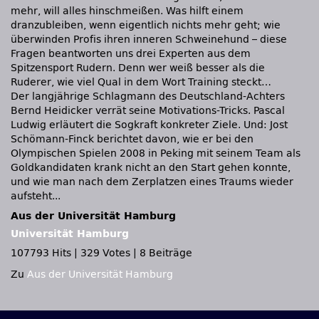
mehr, will alles hinschmeißen. Was hilft einem
dranzubleiben, wenn eigentlich nichts mehr geht; wie
überwinden Profis ihren inneren Schweinehund – diese
Fragen beantworten uns drei Experten aus dem
Spitzensport Rudern. Denn wer weiß besser als die
Ruderer, wie viel Qual in dem Wort Training steckt…
Der langjährige Schlagmann des Deutschland-Achters
Bernd Heidicker verrät seine Motivations-Tricks. Pascal
Ludwig erläutert die Sogkraft konkreter Ziele. Und: Jost
Schömann-Finck berichtet davon, wie er bei den
Olympischen Spielen 2008 in Peking mit seinem Team als
Goldkandidaten krank nicht an den Start gehen konnte,
und wie man nach dem Zerplatzen eines Traums wieder
aufsteht...
Aus der Universität Hamburg
Universität Hamburg
107793 Hits
|
329 Votes
|
8 Beiträge
Zu
Aus der Universität Hamburg