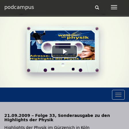
podcampus
Toggle
Toggle
navigation
navigat
Play
Video
Togg
navig
21.09.2009 – Folge 33, Sonderausgabe zu den
Highlights der Physik
Highlights der Physik im Gürzenich in Köln