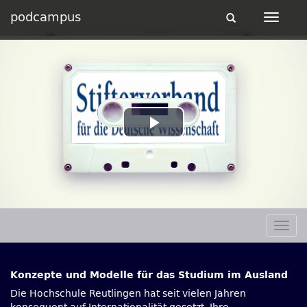
podcampus
Toggle
Toggle
navigation
navigat
Play
Video
Togg
navig
Konzepte und Modelle für das Studium im Ausland
Die Hochschule Reutlingen hat seit vielen Jahren