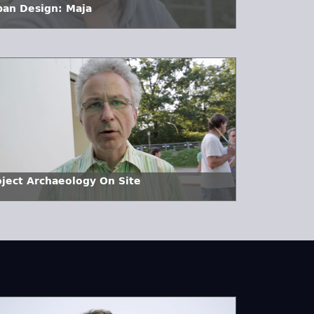
ban Design: Maja
oject Archaeology On Site