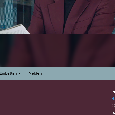
Einbetten
Melden
P
H
2
D