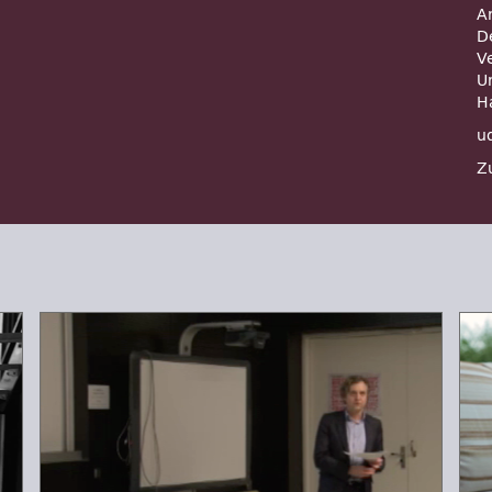
A
D
V
U
H
u
Z