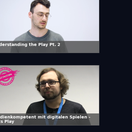
derstanding the Play Pt. 2
dienkompetent mit digitalen Spielen -
s Play