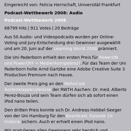
Eingereicht von: Felicia Herrschaft, Universität Frankfurt
Podcast-Wettbewerb 2008: Audio
Podcast-Wettbewerb 2008
68799 Hits
|
911 Votes
|
20 Beiträge
Aus 50 Audio- und Videopodcasts wurden per Online-
Voting und Jury-Entscheidung drei Gewinner ausgewählt
und am 20. Juni auf der
Learning World 2008
prämiert.
Die Uni Paderborn erhielt den ersten Preis für
PowerON
und PowerOFF = Medienkompetenz?
. Für das Team der Uni
Paderborn holte Arnd Gartzke eine Adobe Creative Suite 3
Production Premium nach Hause.
Der zweite Preis ging an den
PathoCast
Aortenklappenstenose
der
RWTH
Aachen: Dr. med. Alberto
Perez-Bouza und sein Team dürfen sich ab sofort einen
iPod nano teilen.
Den dritten Preis konnte sich Dr. Andreas Hebbel-Seeger
von der Uni Hamburg für den
Boardcast, Episode 10:
Historie
sichern. Auch er erhielt einen iPod nano.
Wir gratulieren allen Gewinnern sehr herzlich und