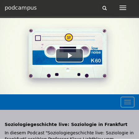
podcampus
Toggle
Toggle
navigation
navigat
Play
Video
Togg
navig
Soziologiegeschichte live: Soziologie in Frankfurt
In diesem Podcast "Soziologiegeschichte live: Soziologie in