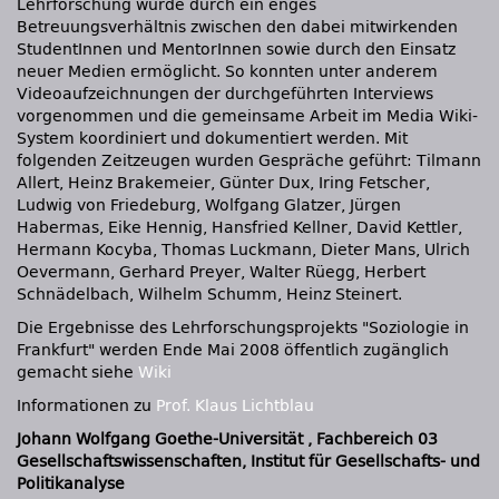
Lehrforschung wurde durch ein enges
Betreuungsverhältnis zwischen den dabei mitwirkenden
StudentInnen und MentorInnen sowie durch den Einsatz
neuer Medien ermöglicht. So konnten unter anderem
Videoaufzeichnungen der durchgeführten Interviews
vorgenommen und die gemeinsame Arbeit im Media Wiki-
System koordiniert und dokumentiert werden. Mit
folgenden Zeitzeugen wurden Gespräche geführt: Tilmann
Allert, Heinz Brakemeier, Günter Dux, Iring Fetscher,
Ludwig von Friedeburg, Wolfgang Glatzer, Jürgen
Habermas, Eike Hennig, Hansfried Kellner, David Kettler,
Hermann Kocyba, Thomas Luckmann, Dieter Mans, Ulrich
Oevermann, Gerhard Preyer, Walter Rüegg, Herbert
Schnädelbach, Wilhelm Schumm, Heinz Steinert.
Die Ergebnisse des Lehrforschungsprojekts "Soziologie in
Frankfurt" werden Ende Mai 2008 öffentlich zugänglich
gemacht siehe
Wiki
Informationen zu
Prof. Klaus Lichtblau
Johann Wolfgang Goethe-Universität , Fachbereich 03
Gesellschaftswissenschaften, Institut für Gesellschafts- und
Politikanalyse