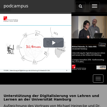
podcampus
Toggle
Toggle
navigation
navigat
Play
Video
Togg
navig
Unterstützung der Digitalisierung von Lehren und
Lernen an der Universität Hamburg
Aufzeichnung des Vortrags von Michael Heinecke und Dr.