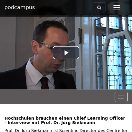
podcampus
Toggle
Toggle
navigation
navigat
Play
Video
Togg
navig
Hochschulen brauchen einen Chief Learning Officer
- Interview mit Prof. Dr. Jörg Siekmann
Prof. Dr. Jörg Siekmann ist Scientific Director des Centre for