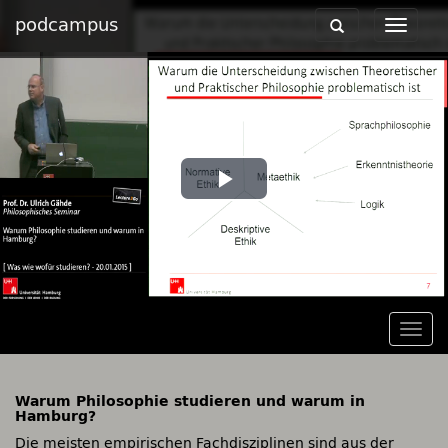
podcampus
Toggle
Toggle
navigation
navigat
Play
Video
Togg
navig
Warum Philosophie studieren und warum in
Hamburg?
Die meisten empirischen Fachdisziplinen sind aus der