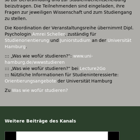
beizutragen. Die Teilnehmenden sind eingeladen, ihre
Fragen zur jeweiligen Wissenschaft und zum Studiengang
zu stellen.
Die Koordination der Veranstaltungsreihe übernimmt Dipl.
Psychologin
Amrei Scheller
, zuständig für
Studienorientierung
und
Juniorstudium
an der
Universität
Hamburg
.
::: „Was wie wofür studieren?“:
www.uni-
hamburg.de/wwwstudieren
::: „Was wie wofür studieren?“ bei
Lecture2Go
::: Nützliche Informationen für Studieninteressierte:
Orientierungsangebote
der Universität Hamburg
Zu
Was wie wofür studieren?
Weitere Beiträge des Kanals