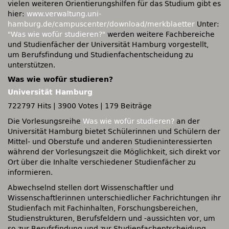
vielen weiteren Orientierungshilfen für das Studium gibt es
hier:
www.verwaltung.uni-
hamburg.de/campuscenter/download/merkblaetter
Unter:
"Was wie wofür studieren?"
werden weitere Fachbereiche
und Studienfächer der Universität Hamburg vorgestellt,
um Berufsfindung und Studienfachentscheidung zu
unterstützen.
Was wie wofür studieren?
Universität Hamburg
722797 Hits
|
3900 Votes
|
179 Beiträge
Die Vorlesungsreihe
Was wie wofür studieren?
an der
Universität Hamburg bietet Schülerinnen und Schülern der
Mittel- und Oberstufe und anderen Studieninteressierten
während der Vorlesungszeit die Möglichkeit, sich direkt vor
Ort über die Inhalte verschiedener Studienfächer zu
informieren.
Abwechselnd stellen dort Wissenschaftler und
Wissenschaftlerinnen unterschiedlicher Fachrichtungen ihr
Studienfach mit Fachinhalten, Forschungsbereichen,
Studienstrukturen, Berufsfeldern und -aussichten vor, um
so zur Berufsfindung und zur Studienfachentscheidung