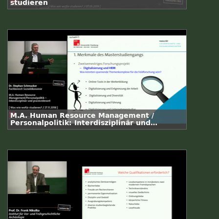
studieren
M.A. Human Resource Management /
Personalpolitik: Interdisziplinär und
praxisrelevant