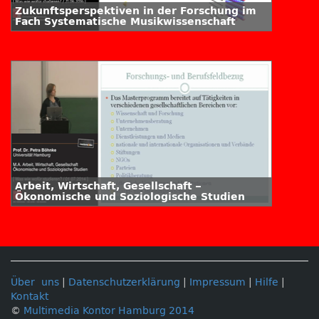
Zukunftsperspektiven in der Forschung im
Fach Systematische Musikwissenschaft
Arbeit, Wirtschaft, Gesellschaft –
Ökonomische und Soziologische Studien
Über uns
|
Datenschutzerklärung
|
Impressum
|
Hilfe
|
Kontakt
©
Multimedia Kontor Hamburg 2014