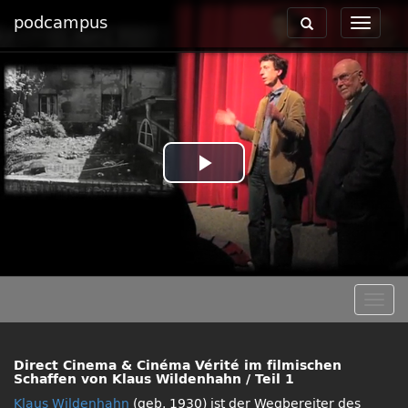
podcampus
Toggle
Toggle
navigation
navigat
Play
Video
Togg
navig
Direct Cinema & Cinéma Vérité im filmischen
Schaffen von Klaus Wildenhahn / Teil 1
Klaus Wildenhahn
(geb. 1930) ist der Wegbereiter des