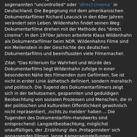
sogenannten
uncontrolled
oder
“direct cinema“
in
Deutschland. Die Begegnung mit dem amerikanischen
Dokumentarfilmer Richard Leacock in den 60er Jahren
verändert sein Leben. Wildenhahn findet seinen Weg:
Dokumentarfilme drehen mit der Methode des
direct
cinema
. In den 1970er Jahren arbeitete Klaus Wildenhahn
als Dokumentarfilmer beim NDR. Wildenhahns Filme sind
ein Meilenstein in der Geschichte des deutschen
Dokumentarfilms und beeinflussten viele Filmemacher.
Zitat:
Das Kriterium für Wahrheit und Würde des
Dokumentarfilms liegt Wildenhahn zufolge in einer
besonderen Nähe des Filmenden zum Gefilmten. Sie ist
nicht in erster Linie ästhetisch definiert, sondern moralisch
und politisch. Die Tugend des Dokumentarfilmers zeigt
sich in der behutsamen, gespannten und geduldigen
Beobachtung von sozialen Prozessen und Menschen, die in
der politischen und kulturellen Öffentlichkeit gewöhnlich
nicht repräsentiert, ‚nichts zu melden' haben ... Die
Tugenden des Dokumentarfilm-Handwerks sind
entsprechend: Langzeitbeobachtung, möglichst
unauffälliges, der ‚Erzählung' des ‚Protagonisten' sich
anpassendes Filmen, lange Kameraeinstellungen,