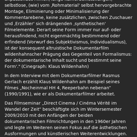
selbstlose, (wie) vom ‚Rohmaterial' selbst hervorgebrachte
Montage, Eliminierung oder Minimalisierung der
Kommentarebene, keine zusätzlichen, zwischen Zuschauer
und ‚Erzähler' sich drängenden ‚synthetischen'
Filmelemente. Derart seine Form immer nur auf- oder
herausfindend, nicht eigenmächtig bestimmend oder
erfindend (Vorwurf des Subjektivismus, Individualismus),
ist der konsequent altruistische Dokumentarfilm
wildenhahnscher Prägung das Gegenteil von Formalismus:
der dokumentarische Inhalt sucht und bestimmt seine
Form'.
(Cinegraph: Klaus Wildenhahn)
In dem Interview mit dem Dokumentarfilmer Rasmus
Gerlach erzählt Klaus Wildenhahn am Beispiel seines
Filmes „Nocheinmal HH 4, Reeperbahn nebenan“
(1990/1991), wie er als Dokumentarfilmer arbeitet.
Das Filmseminar „Direct Cinema / Cinéma Vérité im
Wandel der Zeit“ beschäftigte sich im Wintersemester
2009/2010 mit den Anfängen der beiden
dokumentarischen Filmrichtungen in den 1960er Jahren
und legte im Weiteren seinen Fokus auf die ästhetischen
Ausformungen und künstlerischen Weiterentwicklungen.