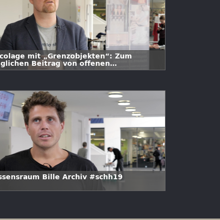
icolage mit „Grenzobjekten“: Zum
glichen Beitrag von offenen
ldungsressourcen und offenem Design für
n Erwerb von zukunftssicheren Skills für
s Digitale Zeitalter #schh19
ssensraum Bille Archiv #schh19