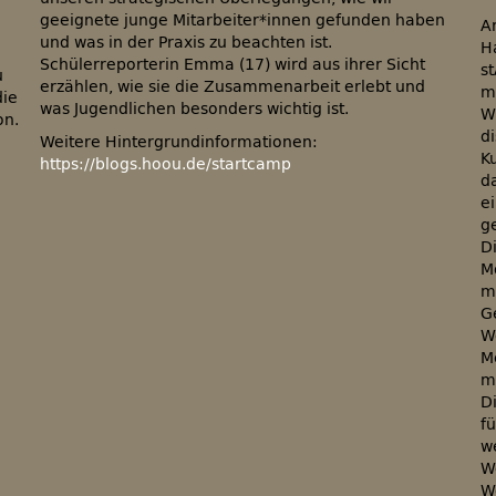
geeignete junge Mitarbeiter*innen gefunden haben
A
und was in der Praxis zu beachten ist.
H
Schülerreporterin Emma (17) wird aus ihrer Sicht
s
u
erzählen, wie sie die Zusammenarbeit erlebt und
m
die
was Jugendlichen besonders wichtig ist.
W
on.
d
Weitere Hintergrundinformationen:
K
https://blogs.hoou.de/startcamp
d
e
.
ge
Di
M
m
G
We
M
m
D
f
w
W
W