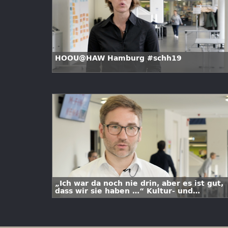
HOOU@HAW Hamburg #schh19
„Ich war da noch nie drin, aber es ist gut,
dass wir sie haben …“ Kultur- und
Wissenschaftsorganisationen als Ressourc
der Gesellschaft #schh19