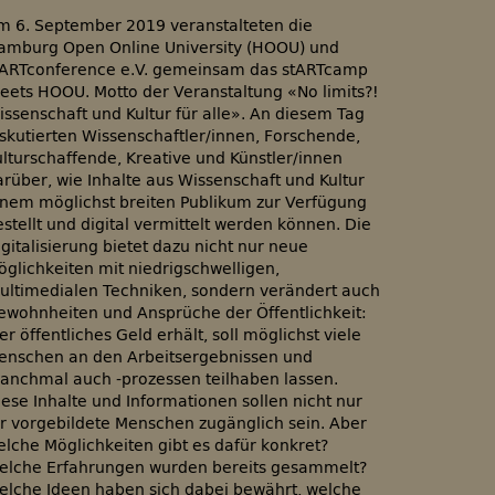
m 6. September 2019 veranstalteten die
amburg Open Online University (HOOU) und
tARTconference e.V. gemeinsam das stARTcamp
eets HOOU. Motto der Veranstaltung «No limits?!
issenschaft und Kultur für alle». An diesem Tag
iskutierten Wissenschaftler/innen, Forschende,
ulturschaffende, Kreative und Künstler/innen
arüber, wie Inhalte aus Wissenschaft und Kultur
inem möglichst breiten Publikum zur Verfügung
stellt und digital vermittelt werden können. Die
gitalisierung bietet dazu nicht nur neue
öglichkeiten mit niedrigschwelligen,
ultimedialen Techniken, sondern verändert auch
ewohnheiten und Ansprüche der Öffentlichkeit:
r öffentliches Geld erhält, soll möglichst viele
enschen an den Arbeitsergebnissen und
anchmal auch -prozessen teilhaben lassen.
iese Inhalte und Informationen sollen nicht nur
ür vorgebildete Menschen zugänglich sein. Aber
elche Möglichkeiten gibt es dafür konkret?
elche Erfahrungen wurden bereits gesammelt?
elche Ideen haben sich dabei bewährt, welche