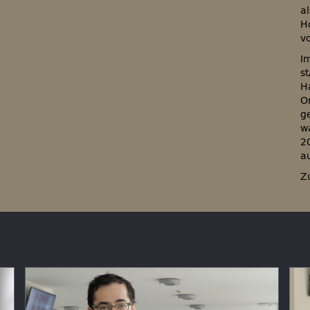
a
H
v
I
s
H
O
g
w
2
a
Z