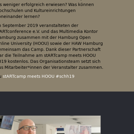
ls weniger erfolgreich erwiesen? Was können
ochschulen und Kultureinrichtungen
oneinander lernen?
m September 2019 veranstalteten der
tARTconference e.V. und das Multimedia Kontor
amburg zusammen mit der Hamburg Open
nline University (HOOU) sowie der HAW Hamburg
emeinsam das Camp. Dank dieser Partnerschaft
ar die Teilnahme am stARTcamp meets HOOU
019 kostenlos. Das Organisationsteam setzt sich
us Mitarbeiter*innen der Veranstalter zusammen.
u
stARTcamp meets HOOU #schh19