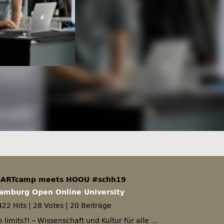
tARTcamp meets HOOU #schh19
amburg Open Online University
422 Hits
|
28 Votes
|
20 Beiträge
 limits?! – Wissenschaft und Kultur für alle …