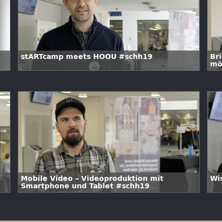
stARTcamp meets HOOU #schh19
Br
mö
Bi
de
da
Mobile Video – Videoproduktion mit
Wi
Smartphone und Tablet #schh19
e