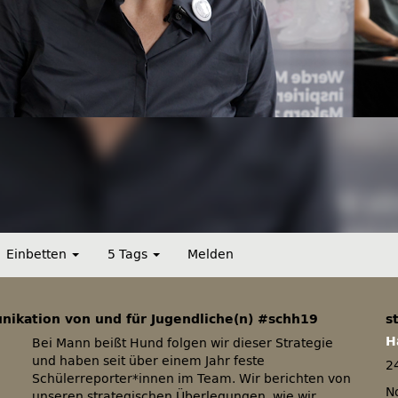
Einbetten
5 Tags
Melden
nikation von und für Jugendliche(n) #schh19
s
H
Bei Mann beißt Hund folgen wir dieser Strategie
und haben seit über einem Jahr feste
2
Schülerreporter*innen im Team. Wir berichten von
No
unseren strategischen Überlegungen, wie wir