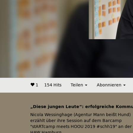
1
154 Hits
Teilen
Abonnieren
„Diese jungen Leute“: erfolgreiche Kommu
Nicola Wessinghage (Agentur Mann beißt Hund)
erzählt über ihre Session auf dem Barcamp
stARTcamp meets HOOU 2019 #schh19
an der
HAW Hamburg.