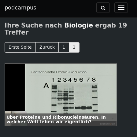
podcampus
Toggle
Toggle
navigation
navigat
Ihre Suche nach
Biologie
ergab 19
Treffer
Erste Seite
Zurück
1
2
Über Proteine und Ribonucleinsäuren. In
welcher Welt leben wir eigentlich?