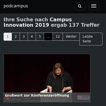
podcampus
Toggle
Toggle
navigation
navigat
Ihre Suche nach
Campus
Innovation 2019
ergab 137 Treffer
1
2
3
4
5
...
12
Weiter
Letzte
Seite
Grußwort zur Konferenzeröffnung