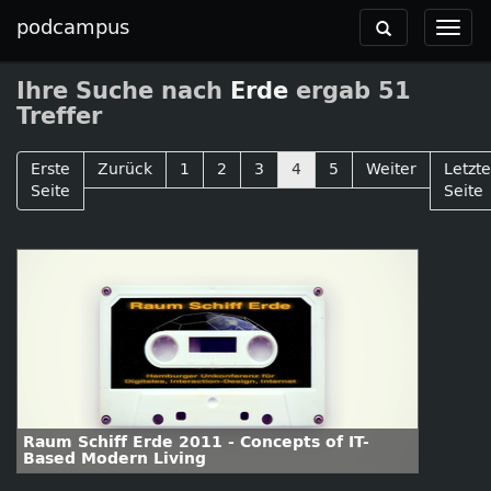
podcampus
Toggle
Toggl
navigation
navig
Ihre Suche nach
Erde
ergab 51
Treffer
Erste
Zurück
1
2
3
4
5
Weiter
Letzte
Seite
Seite
Raum Schiff Erde 2011 - Concepts of IT-
Based Modern Living