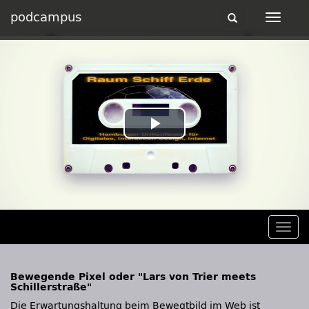
podcampus
Toggle
Toggle
navigation
navigat
Play
Video
Togg
navig
Bewegende Pixel oder "Lars von Trier meets
Schillerstraße"
Die Erwartungshaltung beim Bewegtbild im Web ist