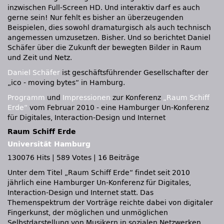
inzwischen Full-Screen HD. Und interaktiv darf es auch
gerne sein! Nur fehlt es bisher an überzeugenden
Beispielen, dies sowohl dramaturgisch als auch technisch
angemessen umzusetzen. Bisher. Und so berichtet Daniel
Schäfer über die Zukunft der bewegten Bilder in Raum
und Zeit und Netz.
Daniel Schäfer
ist geschäftsführender Gesellschafter der
„ico - moving bytes“ in Hamburg.
Programm
und
Impressionen
zur Konferenz
„Raum Schiff
Erde“
vom Februar 2010 - eine Hamburger Un-Konferenz
für Digitales, Interaction-Design und Internet
Raum Schiff Erde
Universität Hamburg
130076 Hits
|
589 Votes
|
16 Beiträge
Unter dem Titel „Raum Schiff Erde“ findet seit 2010
jährlich eine Hamburger Un-Konferenz für Digitales,
Interaction-Design und Internet statt. Das
Themenspektrum der Vorträge reichte dabei von digitaler
Fingerkunst, der möglichen und unmöglichen
Selbstdarstellung von Musikern in sozialen Netzwerken,