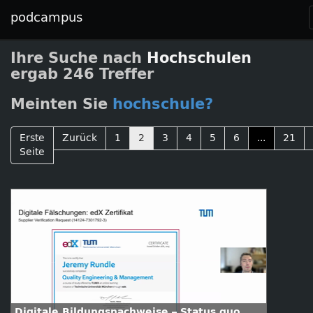
podcampus
Ihre Suche nach
Hochschulen
ergab 246 Treffer
Meinten Sie
hochschule?
Erste
Zurück
1
2
3
4
5
6
...
21
Seite
Digitale Bildungsnachweise – Status quo