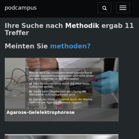
podcampus
Toggle
Toggle
navigation
navigat
Ihre Suche nach
Methodik
ergab 11
Treffer
Meinten Sie
methoden?
Agarose-Gelelektrophorese