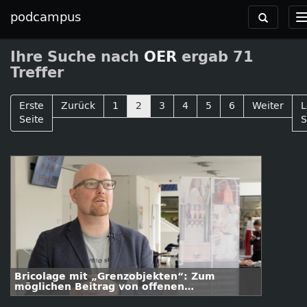
podcampus
Toggle
navigation
Ihre Suche nach
OER
ergab 71
Treffer
Erste
Zurück
1
2
3
4
5
6
Weiter
L
Seite
S
Bricolage mit „Grenzobjekten“: Zum
möglichen Beitrag von offenen
Bildungsressourcen und offenem Design für