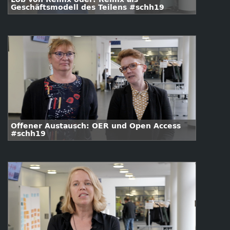
Geschäftsmodell des Teilens #schh19
Offener Austausch: OER und Open Access
#schh19