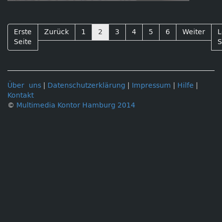
Erste
Zurück
1
2
3
4
5
6
Weiter
L
Seite
S
Über uns
|
Datenschutzerklärung
|
Impressum
|
Hilfe
|
Kontakt
©
Multimedia Kontor Hamburg 2014