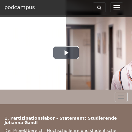
podcampus
Toggle
Toggle
navigation
navigat
Play
Video
Togg
navig
1. Partizipationslabor - Statement: Studierende
Johanna Gandl
Der Projektbereich „Hochschullehre und studentische