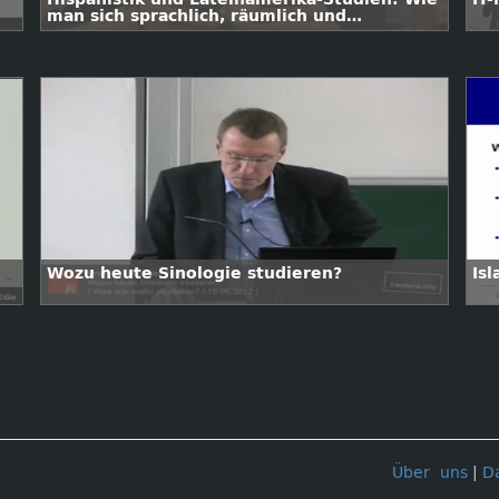
man sich sprachlich, räumlich und
disziplinär breit aufstellen kann
Wozu heute Sinologie studieren?
Is
Über uns
|
D