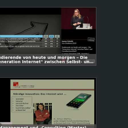
udierende von heute und morgen – Die
eneration Internet" zwischen Selbst- und
emdbestimmtheit?
-Management und -Consulting (Master)