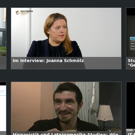
Im Interview: Joanna Schmölz
St
"G
Fr
Hispanistik und Lateinamerika-Studien: Wie
IT