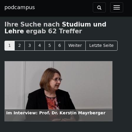
podcampus
Toggle
Toggle
navigation
navigat
Ihre Suche nach
Studium und
Lehre
ergab 62 Treffer
1
2
3
4
5
6
Weiter
Letzte Seite
Im Interview: Prof. Dr. Kerstin Mayrberger