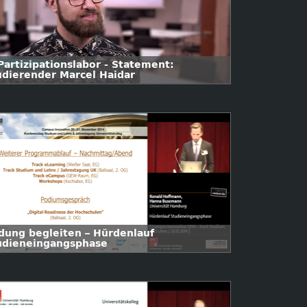
Partizipationslabor - Statement:
udierender Marcel Haidar
ldung begleiten – Hürdenlauf
udieneingangsphase