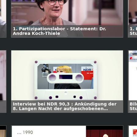
1. Partizipationslabor - Statement: Dr.
1. 
Andrea Koch-Thiele
St
Interview bei NDR 90,3 : Ankündigung der
Bi
8. Langen Nacht der aufgeschobenen
St
Hausarbeiten